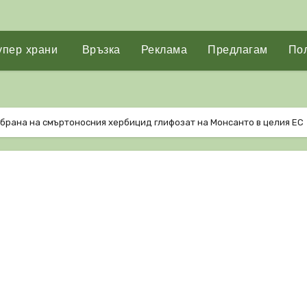
упер храни
Връзка
Реклама
Предлагам
Пол
абрана на смъртоносния хербицид глифозат на Монсанто в целия ЕС