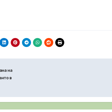
ана на
анто в