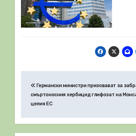
Навигация
Германски министри призовават за забр
смъртоносния хербицид глифозат на Монс
целия ЕС