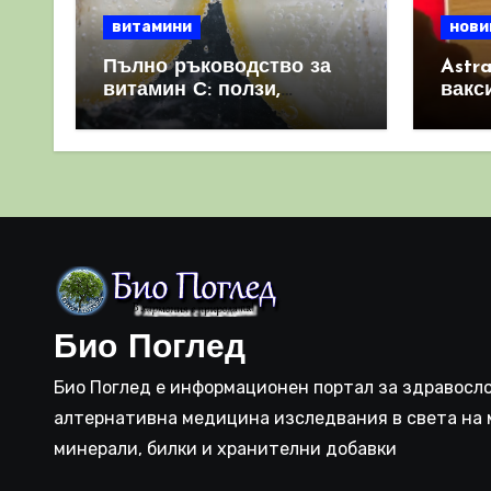
витамини
нови
Пълно ръководство за
Astr
витамин С: ползи,
вакс
източници и защо е
свет
важен за имунната
като 
система
прич
съси
Био Поглед
Био Поглед е информационен портал за здравосло
алтернативна медицина изследвания в света на 
минерали, билки и хранителни добавки