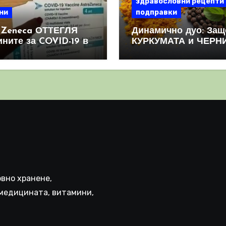
здравословни рецепти
ни
подправки
aZeneca ОТТЕГЛЯ
Динамично дуо: Защ
ините за COVID-19 в
КУРКУМАТА и ЧЕРН
овен мащаб, след
ПИПЕР са мощна
призна, че те
комбинация
иняват КРЪВНИ
реци
вно хранене,
медицината, витамини,