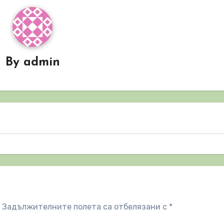
By
admin
Задължителните полета са отбелязани с
*