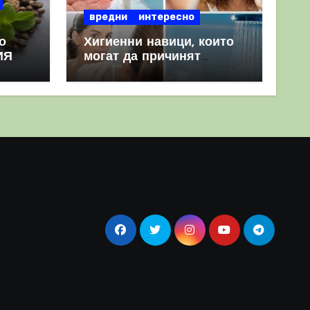
вредни
интересно
о
Хигиенни навици, които
ИЯ
могат да причинят
повече вреда, отколкото
полза