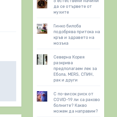
5 естествени начини
да се отървете от
мухите
Гинко билоба
подобрява притока на
кръв и здравето на
мозъка
Северна Корея
разкрива
предполагаем лек за
Ебола, MERS, СПИН,
рак и други
С по-висок риск от
COVID-19 ли са раково
болните? Какво
можем да направим?