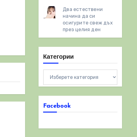
Два естествени
начинa да си
осигурите свеж дъх
през целия ден
Категории
Категории
Facebook