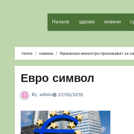
Начало
здраве
новини
с
Home
новини
Германски министри призовават за з
Евро символ
By
admin
27/05/2015