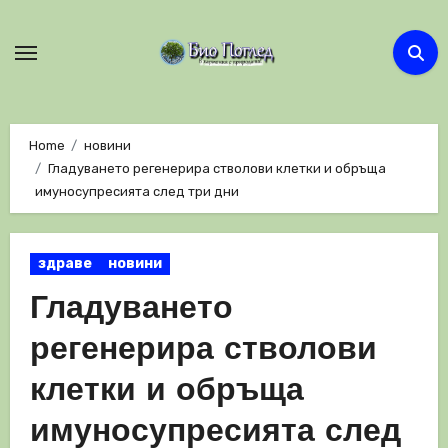
Skip
to
content
Home
новини
Гладуването регенерира стволови клетки и обръща
имуносупресията след три дни
здраве
новини
Гладуването
регенерира стволови
клетки и обръща
имуносупресията след