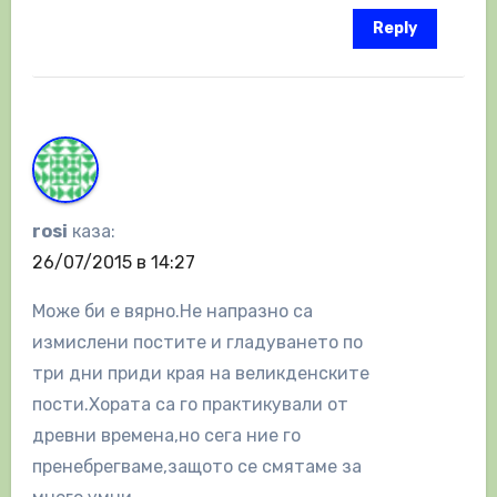
Reply
rosi
каза:
26/07/2015 в 14:27
Може би е вярно.Не напразно са
измислени постите и гладуването по
три дни приди края на великденските
пости.Хората са го практикували от
древни времена,но сега ние го
пренебрегваме,защото се смятаме за