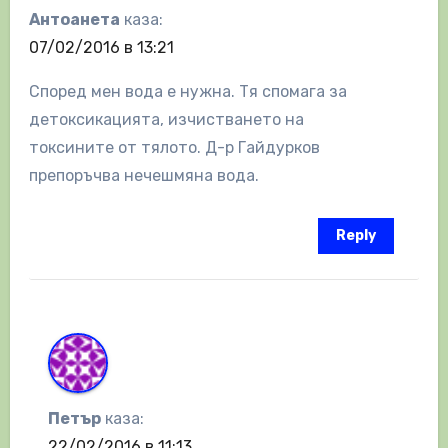
Антоанета
каза:
07/02/2016 в 13:21
Според мен вода е нужна. Тя спомага за
детоксикацията, изчистването на
токсините от тялото. Д-р Гайдурков
препоръчва нечешмяна вода.
Reply
Петър
каза:
22/02/2016 в 11:13