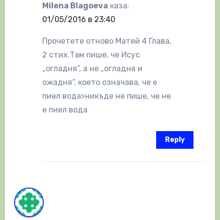
Milena Blagoeva
каза:
01/05/2016 в 23:40
Прочетете отново Матей 4 Глава,
2 стих.Там пише, че Исус
„огладня“, а не „огладня и
ожадня“, което означава, че е
пиел вода>никъде не пише, че не
е пиел вода
Reply