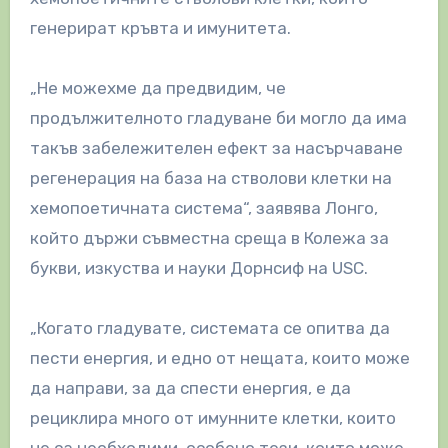
генерират кръвта и имунитета.
„Не можехме да предвидим, че
продължителното гладуване би могло да има
такъв забележителен ефект за насърчаване
регенерация на база на стволови клетки на
хемопоетичната система“, заявява Лонго,
който държи съвместна среща в Колежа за
букви, изкуства и науки Дорнсиф на USC.
„Когато гладувате, системата се опитва да
пести енергия, и едно от нещата, които може
да направи, за да спести енергия, е да
рециклира много от имунните клетки, които
не са необходими, особено тези, които може