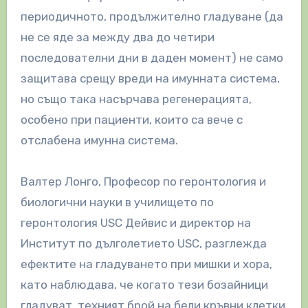
периодичното, продължително гладуване (да
не се яде за между два до четири
последователни дни в даден момент) не само
защитава срещу вреди на имунната система,
но също така насърчава регенерацията,
особено при пациенти, които са вече с
отслабена имунна система.
Валтер Лонго, Професор по геронтология и
биологични науки в училището по
геронтология USC Дейвис и директор на
Институт по дълголетието USC, разглежда
ефектите на гладуването при мишки и хора,
като наблюдава, че когато тези бозайници
гладуват, техният брой на бели кръвни клетки