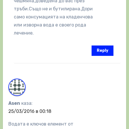
чешмяна,доведена до вас през
тръби.Също не и бутилирана.Дори
само консумацията на кладенчова
или изворна вода е своего рода
лечение.
Reply
Asen
каза:
25/03/2016 в 00:18
Водата е ключов елемент от