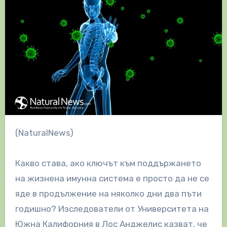
(NaturalNews)
Какво става, ако ключът към поддържането
на жизнена имунна система е просто да не се
яде в продължение на няколко дни два пъти
годишно? Изследователи от Университета на
Южна Калифорния в Лос Анджелис казват, че