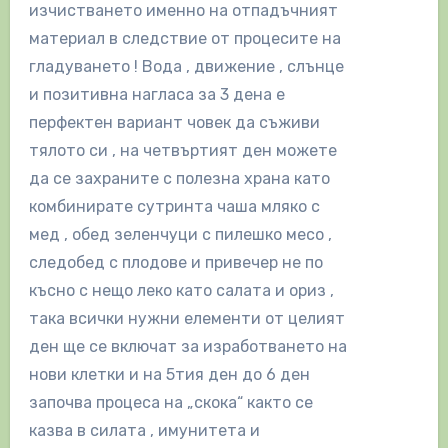
изчистването именно на отпадъчният
материал в следствие от процесите на
гладуването ! Вода , движение , слънце
и позитивна нагласа за 3 дена е
перфектен вариант човек да съживи
тялото си , на четвъртият ден можете
да се захраните с полезна храна като
комбинирате сутринта чаша мляко с
мед , обед зеленчуци с пилешко месо ,
следобед с плодове и привечер не по
късно с нещо леко като салата и ориз ,
така всички нужни елементи от целият
ден ще се включат за изработването на
нови клетки и на 5тия ден до 6 ден
започва процеса на „скока“ както се
казва в силата , имунитета и