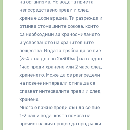
на организма. Но водата приета
непосредствено преди и след
храна е дори вредна. Тя разрежда и
отмива стомашните сокове, които
са необходими за храносмилането
и усвояването на хранителните
вещества. Водата трябва да се пие
(3-4 х на ден по 2х300мл) на гладно
1час преди хранене или 2 часа след
храненето. Може да се разпредели
на повече интервали стига да се
спазват интервалите преди и след
хранене.
Много е важно преди сън да се пие
1-2 чаши вода, коята помага на
пречистващия процес да продължи