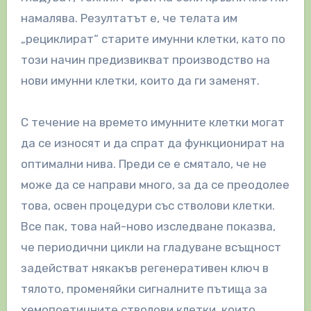
намалява. Резултатът е, че телата им
„рециклират“ старите имунни клетки, като по
този начин предизвикват производство на
нови имунни клетки, които да ги заменят.
С течение на времето имунните клетки могат
да се износят и да спрат да функционират на
оптимални нива. Преди се е смятало, че не
може да се направи много, за да се преодолее
това, освен процедури със стволови клетки.
Все пак, това най-ново изследване показва,
че периодични цикли на гладуване всъщност
задействат някакъв регенеративен ключ в
тялото, променяйки сигналните пътища за
хемопоетичните стволови клетки, които