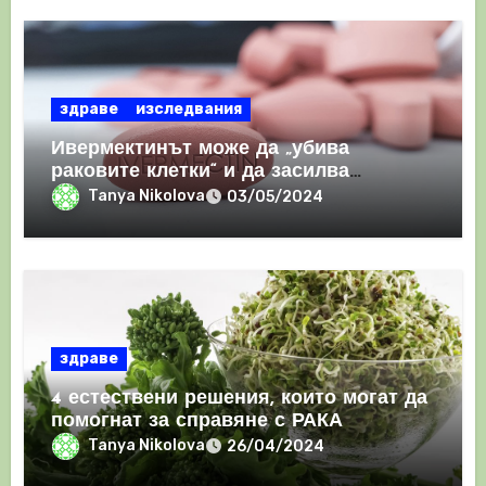
здраве
изследвания
Ивермектинът може да „убива
раковите клетки“ и да засилва
имунния отговор
Tanya Nikolova
03/05/2024
здраве
4 естествени решения, които могат да
помогнат за справяне с РАКА
Tanya Nikolova
26/04/2024