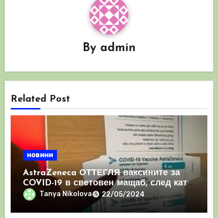
By
admin
Related Post
новини
AstraZeneca ОТТЕГЛЯ ваксините за
COVID-19 в световен мащаб, след като
призна, че те причиняват КРЪВНИ
Tanya Nikolova
22/05/2024
съсиреци