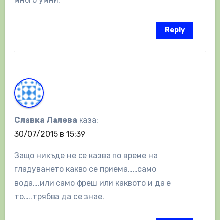
много умни.
Reply
Славка Лалева
каза:
30/07/2015 в 15:39
Защо никъде не се казва по време на
гладуването какво се приема……само
вода….или само фреш или каквото и да е
то…..трябва да се знае.