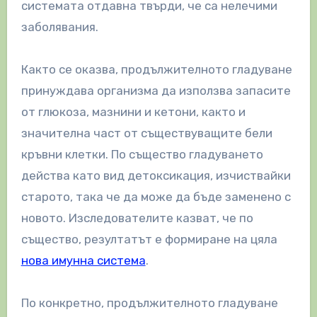
системата отдавна твърди, че са нелечими
заболявания.
Както се оказва, продължителното гладуване
принуждава организма да използва запасите
от глюкоза, мазнини и кетони, както и
значителна част от съществуващите бели
кръвни клетки. По същество гладуването
действа като вид детоксикация, изчиствайки
старото, така че да може да бъде заменено с
новото. Изследователите казват, че по
същество, резултатът е формиране на цяла
нова имунна система
.
По конкретно, продължителното гладуване