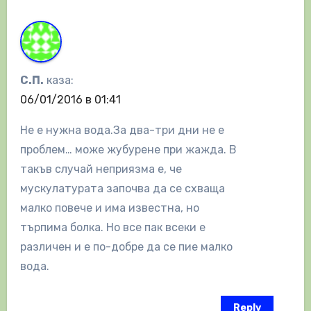
С.П.
каза:
06/01/2016 в 01:41
Не е нужна вода.За два-три дни не е
проблем… може жубурене при жажда. В
такъв случай неприязма е, че
мускулатурата започва да се схваща
малко повече и има известна, но
търпима болка. Но все пак всеки е
различен и е по-добре да се пие малко
вода.
Reply