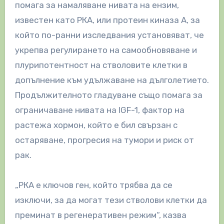
помага за намаляване нивата на ензим,
известен като РКА, или протеин киназа А, за
който по-ранни изследвания установяват, че
укрепва регулирането на самообновяване и
плурипотентност на стволовите клетки в
допълнение към удължаване на дълголетието.
Продължителното гладуване също помага за
ограничаване нивата на IGF-1, фактор на
растежа хормон, който е бил свързан с
остаряване, прогресия на тумори и риск от
рак.
„РКА е ключов ген, който трябва да се
изключи, за да могат тези стволови клетки да
преминат в регенеративен режим“, казва