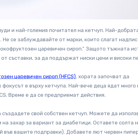
и. Не се заблуждавайте от марки, които слагат надпис
сокофруктозен царевичен сироп.“ Защото тъжната ис
 от съставки, за да поддържат ниски цени и високи п
озен царевичен сироп (HFCS)
, хората започват да
к фокусът е върху кетчупа. Най-вече деца ядат много 
CS. Време е да се предприемат действия.
а създадете свой собствен кетчуп. Можете да използ
 на захар за вариант за диабетици. Оставете солта 
й във вашите подправки). Добавете лют червен пипер