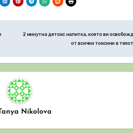
е
2 минутна детокс напитка, която ви освобож
от всички токсини в тяло
Tanya Nikolova