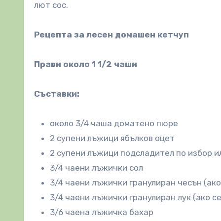
лют сос.
Рецепта за лесен домашен кетчуп
Прави около 1 1/2 чаши
Съставки:
около 3/4 чаша доматено пюре
2 супени лъжици ябълков оцет
2 супени лъжици подсладител по избор ил
3/4 чаени лъжички сол
3/4 чаени лъжички гранулиран чесън (ако 
3/4 чаени лъжички гранулиран лук (ако се
3/6 чаена лъжичка бахар