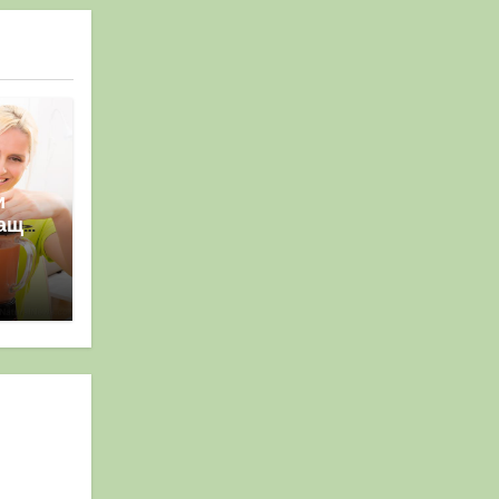
и
ващо
мути