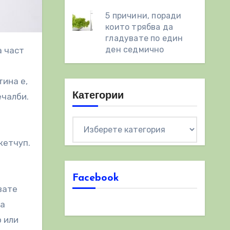
5 причини, поради
които трябва да
гладувате по един
ден седмично
тина е,
Категории
ечалби.
Категории
кетчуп.
Facebook
вате
на
 или