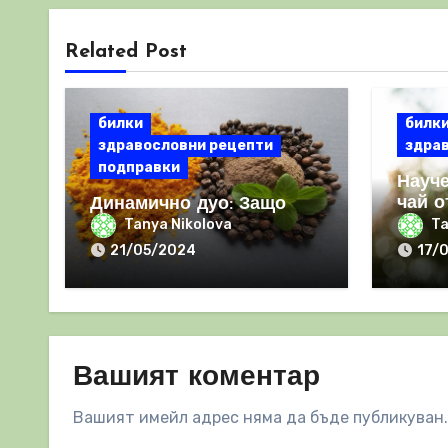
Related Post
билки
билк
здравословни рецепти
здра
подправки
Науче
чай о
Динамично дуо: Защо
стари
КУРКУМАТА и ЧЕРНИЯ
Tanya Nikolova
Ta
света
ПИПЕР са мощна
21/05/2024
17/
комбинация
Вашият коментар
Вашият имейл адрес няма да бъде публикуван.