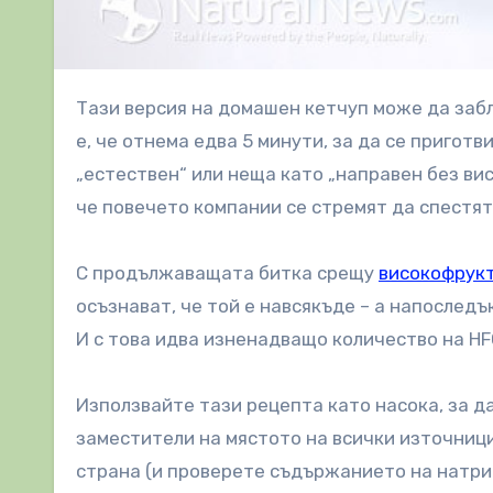
Тази версия на домашен кетчуп може да заблуди и най-големия почитател на кетчуп. Най-добрата част
е, че отнема едва 5 минути, за да се приготв
„естествен“ или неща като „направен без ви
че повечето компании се стремят да спестят
С продължаващата битка срещу
високофрукт
осъзнават, че той е навсякъде – а напоследъ
И с това идва изненадващо количество на HF
Използвайте тази рецепта като насока, за д
заместители на мястото на всички източници
страна (и проверете съдържанието на натри