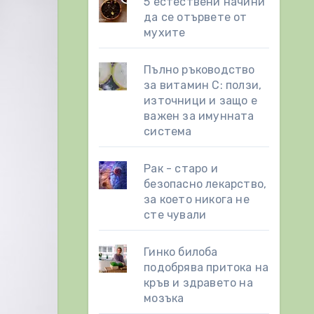
5 естествени начини
да се отървете от
мухите
Пълно ръководство
за витамин С: ползи,
източници и защо е
важен за имунната
система
Рак - старо и
безопасно лекарство,
за което никога не
сте чували
Гинко билоба
подобрява притока на
кръв и здравето на
мозъка