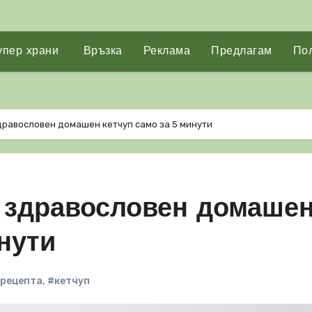
упер храни
Връзка
Реклама
Предлагам
Пол
дравословен домашен кетчуп само за 5 минути
м здравословен домаше
инути
рецепта
,
#кетчуп