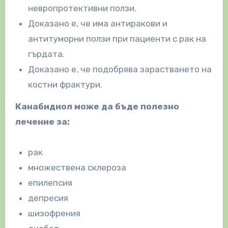
невропротективни ползи.
Доказано е, че има антиракови и
антитуморни ползи при пациенти с рак на
гърдата.
Доказано е, че подобрява зарастването на
костни фрактури.
Канабидиол може да бъде полезно
лечение за:
рак
множествена склероза
епилепсия
депресия
шизофрения