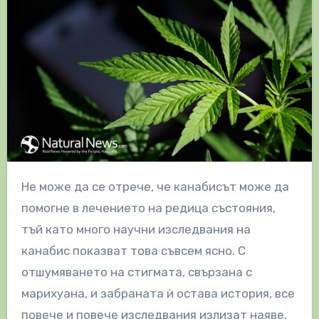
Не може да се отрече, че канабисът може да
помогне в лечението на редица състояния,
тъй като много научни изследвания на
канабис показват това съвсем ясно. С
отшумяването на стигмата, свързана с
марихуана, и забраната ѝ остава история, все
повече и повече изследвания излизат наяве.