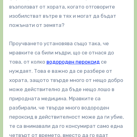
възползват от хората, когато отговорите
изобилстват вътре в тях и могат да бъдат
пожънати от земята?
Проучването установява също така, че
мравките са били мъдри, що се отнася до
това, от колко
водороден пероксид
се
нуждаят. Това е важно да се разбере от
хората, защото твърде много от нещо добро
може действително да бъде нещо лошо в
природната медицина. Мравките са
разбирали, че твърде много водороден
пероксид в действителност може да ги убие,
те са внимавали да го консумират само една
четвърт от времето, вместо да го ядат