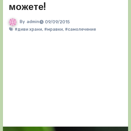
можете!
By
admin
09/09/2015
#диви храни
,
#мравки
,
#самолечение