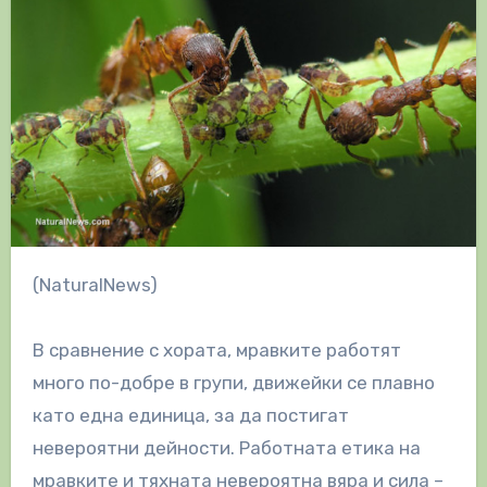
(NaturalNews)
В сравнение с хората, мравките работят
много по-добре в групи, движейки се плавно
като една единица, за да постигат
невероятни дейности. Работната етика на
мравките и тяхната невероятна вяра и сила –