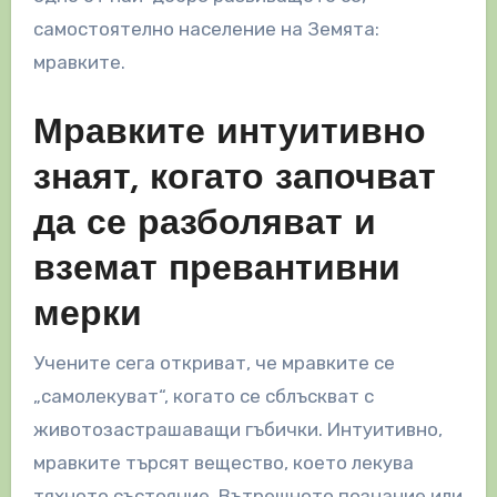
самостоятелно население на Земята:
мравките.
Мравките интуитивно
знаят, когато започват
да се разболяват и
вземат превантивни
мерки
Учените сега откриват, че мравките се
„самолекуват“, когато се сблъскват с
животозастрашаващи гъбички. Интуитивно,
мравките търсят вещество, което лекува
тяхното състояние. Вътрешното познание или