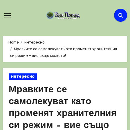
Skip
to
content
Home
интересно
Мравките се самолекуват като променят хранителния
си режим – вие също можете!
интересно
Мравките се
самолекуват като
променят хранителния
си режим – вие също