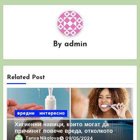
By
admin
Related Post
вредни
интересно
Хигиенни навици, които могат да
причинят повече вреда, отколкото
полза
Tanya Nikolova
09/05/2024