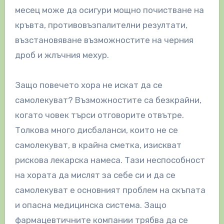
месец може да осигури мощно почистване на
кръвта, противовъзпалителни резултати,
възстановяване възможностите на черния
дроб и жлъчния мехур.
Защо повечето хора не искат да се
самолекуват? Възможностите са безкрайни,
когато човек търси отговорите отвътре.
Толкова много дисбаланси, които не се
самолекуват, в крайна сметка, изискват
рискова лекарска намеса. Тази неспособност
на хората да мислят за себе си и да се
самолекуват е основният проблем на скъпата
и опасна медицинска система. Защо
фармацевтичните компании трябва да се