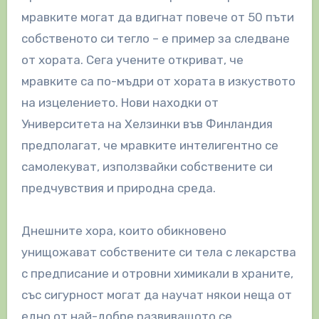
мравките могат да вдигнат повече от 50 пъти
собственото си тегло – е пример за следване
от хората. Сега учените откриват, че
мравките са по-мъдри от хората в изкуството
на изцелението. Нови находки от
Университета на Хелзинки във Финландия
предполагат, че мравките интелигентно се
самолекуват, използвайки собствените си
предчувствия и природна среда.
Днешните хора, които обикновено
унищожават собствените си тела с лекарства
с предписание и отровни химикали в храните,
със сигурност могат да научат някои неща от
едно от най-добре развиващото се,