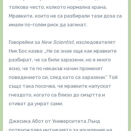
толкова често, колкото нормална храна.
Мравките, които не са разбирали тази доза са
имали по-голям риск да загинат.
Говорейки за
New Scientist
, изследователят
Ник Бос казва: „Не се знае още как мравките
разбират, че са били заразени, но е много
ясно, че те по някакъв начин променят
поведението си, след като са заразени.“ Той
също така посочва, че мравките напускат
гнездото, когато са близо до смъртта и
отиват да умрат сами.
Джесика Абот от Университета Лънд
потвърждава интуицията за изцеление на