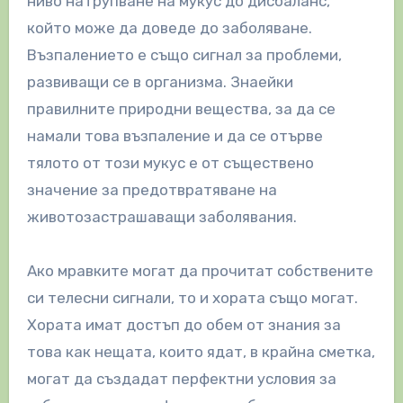
ниво натрупване на мукус до дисбаланс,
който може да доведе до заболяване.
Възпалението е също сигнал за проблеми,
развиващи се в организма. Знаейки
правилните природни вещества, за да се
намали това възпаление и да се отърве
тялото от този мукус е от съществено
значение за предотвратяване на
животозастрашаващи заболявания.
Ако мравките могат да прочитат собствените
си телесни сигнали, то и хората също могат.
Хората имат достъп до обем от знания за
това как нещата, които ядат, в крайна сметка,
могат да създадат перфектни условия за