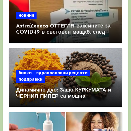
новини
AstraZeneca ОТТЕГЛЯ ваксините за
COVID-19 в световен мащаб, след
като призна, че те причиняват
КРЪВНИ съсиреци
билки
здравословни рецепти
подправки
Динамично дуо: Защо КУРКУМАТА и
ЧЕРНИЯ ПИПЕР са мощна
комбинация