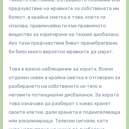
предчувствие на мравките за собствената им
болест, в крайна сметка е това, което ги
спасява, привличайки ги към правилното
вещество за коригиране на техния дисбаланс.
Ако тези предчувствия биват пренебрегвани,
би било много вероятно мравките да умрат.
Това е важно наблюдение за хората. Всеки
отделен човек в крайна сметка е отговорен за
разбирането на собственото си тяло и
неговите потенциални дисбаланси. За хората
това означава да разберат с какво хранят
своите клетки, дали храната е подкиселяваща
или алкализираща. Телесни сигнали, като