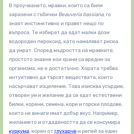
В проучването, мравки, които са били
заразени с гъбички
Beauveria bassiana
, го
знаят инстинктивно и правят нещо по
въпроса. Те избират да ядат малки дози
водороден пероксид, като намаляват риска
да умрат. Според мъдростта на мравките,
простото знаене кои храни са вредни за
организма, не е достатъчно. Хората трябва
интуитивно да търсят веществата, които
насърчават изцеление. Това изисква усърдие,
отворен ум и желание да се ядат естествени
билки, корени, семена, кори и горски плодове,
които не винаги имат добър вкус. Например,
желанието и отдадеността да се консумира
куркума
, корен от
глухарче
и репей за един