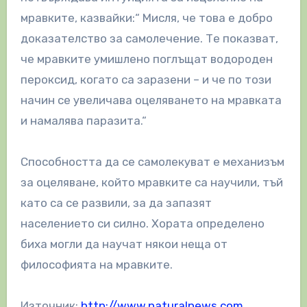
мравките, казвайки:“ Мисля, че това е добро
доказателство за самолечение. Те показват,
че мравките умишлено поглъщат водороден
пероксид, когато са заразени – и че по този
начин се увеличава оцеляването на мравката
и намалява паразита.“
Способността да се самолекуват е механизъм
за оцеляване, който мравките са научили, тъй
като са се развили, за да запазят
населението си силно. Хората определено
биха могли да научат някои неща от
философията на мравките.
Източник:
http://www.naturalnews.com