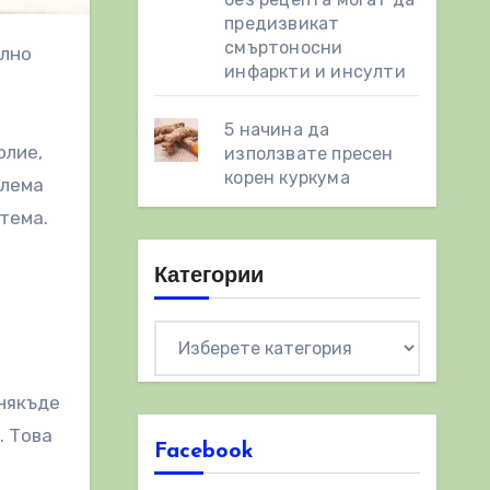
предизвикат
смъртоносни
инфаркти и инсулти
5 начина да
олие,
използвате пресен
корен куркума
блема
тема.
Категории
Категории
 някъде
. Това
Facebook