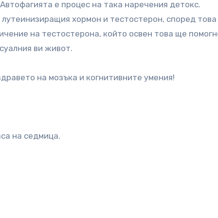
Автофагията е процес на така наречения детокс.
 лутеинизиращия хормон и тестостерон, според това
ичение на тестостерона, който освен това ще помогн
суалния ви живот.
здравето на мозъка и когнитивните умения!
аса на седмица.