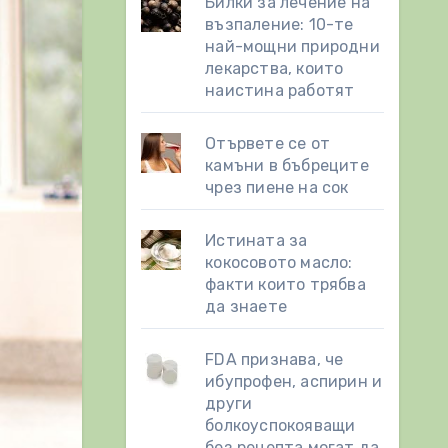
Билки за лечение на
възпаление: 10-те
най-мощни природни
лекарства, които
наистина работят
Отървете се от
камъни в бъбреците
чрез пиене на сок
Истината за
кокосовото масло:
факти които трябва
да знаете
FDA признава, че
ибупрофен, аспирин и
други
болкоуспокояващи
без рецепта могат да