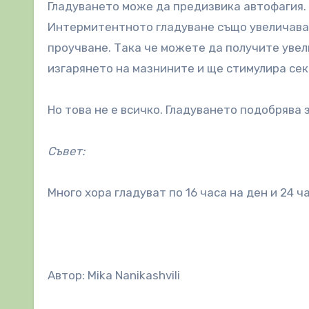
Гладуването може да предизвика автофагия. 
Интермитентното гладуване също увеличава
проучване. Така че можете да получите увел
изгарянето на мазнините и ще стимулира сек
Но това не е всичко. Гладуването подобрява 
Съвет:
Много хора гладуват по 16 часа на ден и 24 ч
Автор: Mika Nanikashvili