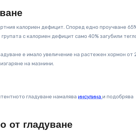
уване
артния калориен дефицит. Според едно проучване 65
от групата с калориен дефицит само 40% загубили тегл
гладуване е имало увеличение на растежен хормон от
изгаряне на мазнини.
митентното гладуване намалява
инсулина
и подобрява
о от гладуване