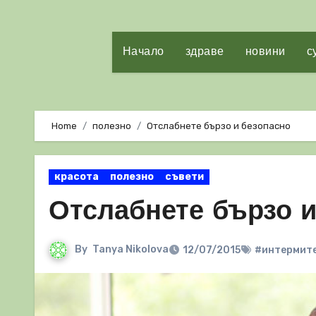
Начало
здраве
новини
с
Home
полезно
Отслабнете бързо и безопасно
красота
полезно
съвети
Отслабнете бързо и
By
Tanya Nikolova
12/07/2015
#интермите