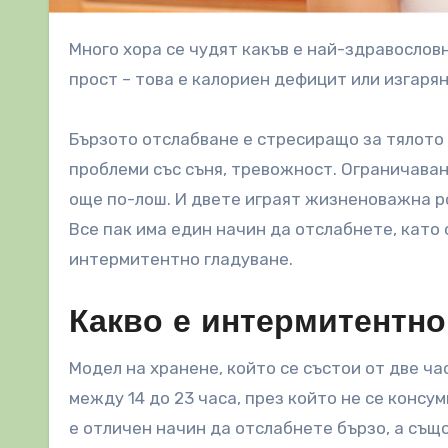
Много хора се чудят какъв е най-здравословният начин да отслабнат бързо. Отговорът е сравнително
прост – това е калориен дефицит или изгарян
Бързото отслабване е стресиращо за тялото 
проблеми със съня, тревожност. Ограничава
още по-лош. И двете играят жизненоважна р
Все пак има един начин да отслабнете, като
интермитентно гладуване.
Какво е интермитентно
Модел на хранене, който се състои от две ча
между 14 до 23 часа, през който не се консум
е отличен начин да отслабнете бързо, а също