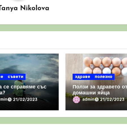
Tanya Nikolova
ве
съвети
здраве
полезно
а се справяме със
Ползи за здравето о
а?
домашни яйца
dmin
admin
21/02/2023
21/02/2023