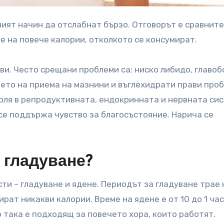
е на повече калории, отколкото се консумират.
ви. Често срещани проблеми са: ниско либидо, главоб
нето на приема на мазнини и въглехидрати прави про
оля в репродуктивната, ендокринната и нервната сис
 се поддържа чувство за благосъстояние. Нарича се
 гладуване?
сти – гладуване и ядене. Периодът за гладуване трае
ират никакви калории. Време на ядене е от 10 до 1 час
 така е подходящ за повечето хора, които работят.