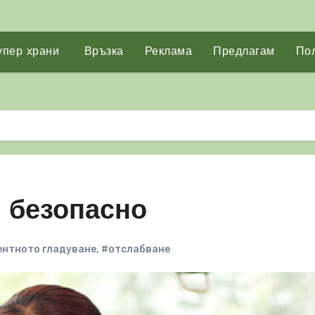
упер храни
Връзка
Реклама
Предлагам
Пол
 безопасно
нтното гладуване
,
#отслабване