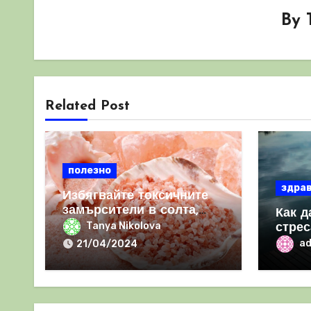
By
Related Post
полезно
здра
Избягвайте токсичните
замърсители в солта,
Как д
като преминете към
Tanya Nikolova
стрес
розова хималайска сол
a
21/04/2024