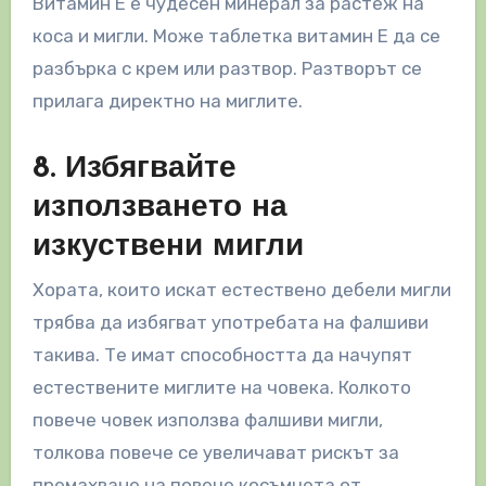
Витамин Е е чудесен минерал за растеж на
коса и мигли. Може таблетка витамин Е да се
разбърка с крем или разтвор. Разтворът се
прилага директно на миглите.
8. Избягвайте
използването на
изкуствени мигли
Хората, които искат естествено дебели мигли
трябва да избягват употребата на фалшиви
такива. Те имат способността да начупят
естествените миглите на човека. Колкото
повече човек използва фалшиви мигли,
толкова повече се увеличават рискът за
премахване на повече косъмчета от