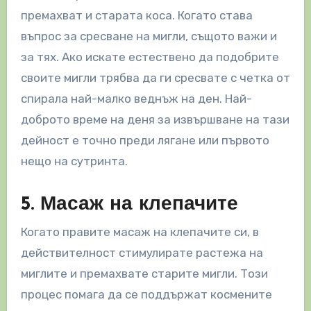
премахват и старата коса. Когато става
въпрос за сресване на мигли, същото важи и
за тях. Ако искате естествено да подобрите
своите мигли трябва да ги сресвате с четка от
спирала най-малко веднъж на ден. Най-
доброто време на деня за извършване на тази
дейност е точно преди лягане или първото
нещо на сутринта.
5. Масаж на клепачите
Когато правите масаж на клепачите си, в
действителност стимулирате растежа на
миглите и премахвате старите мигли. Този
процес помага да се поддържат космените