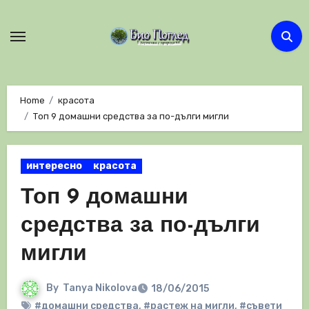
Skip
to
content
Home
красота
Топ 9 домашни средства за по-дълги мигли
интересно
красота
Топ 9 домашни
средства за по-дълги
мигли
By
Tanya Nikolova
18/06/2015
#домашни средства
,
#растеж на мигли
,
#съвети