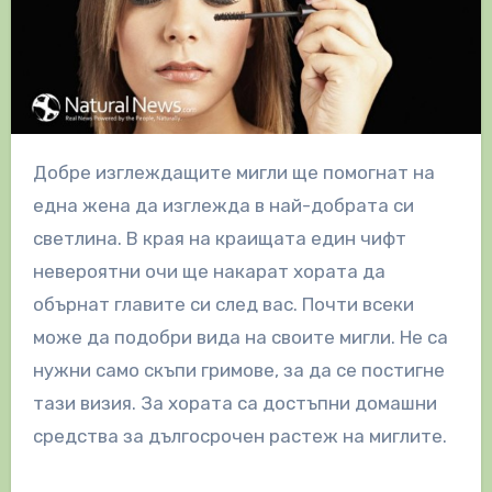
Добре изглеждащите мигли ще помогнат на
една жена да изглежда в най-добрата си
светлина. В края на краищата един чифт
невероятни очи ще накарат хората да
обърнат главите си след вас. Почти всеки
може да подобри вида на своите мигли. Не са
нужни само скъпи гримове, за да се постигне
тази визия. За хората са достъпни домашни
средства за дългосрочен растеж на миглите.