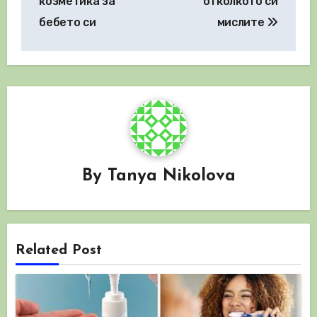
козметика за
отколкото си
бебето си
мислите
By
Tanya Nikolova
Related Post