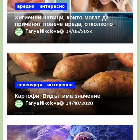
вредни
интересно
Хигиенни навици, които могат да
причинят повече вреда, отколкото
полза
Tanya Nikolova
09/05/2024
зеленчуци
интересно
Картофи: Видът има значение
Tanya Nikolova
04/10/2020