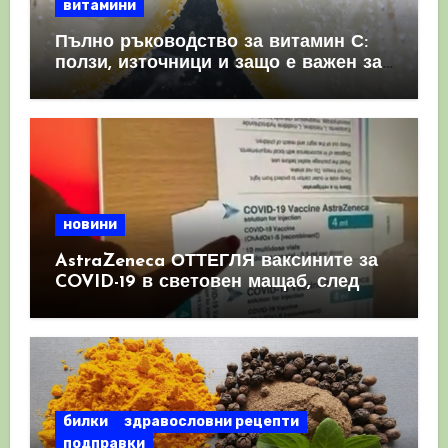
витамини
Пълно ръководство за витамин С:
ползи, източници и защо е важен за
имунната система
новини
AstraZeneca ОТТЕГЛЯ ваксините за
COVID-19 в световен мащаб, след
като призна, че те причиняват
КРЪВНИ съсиреци
билки
здравословни рецепти
подправки