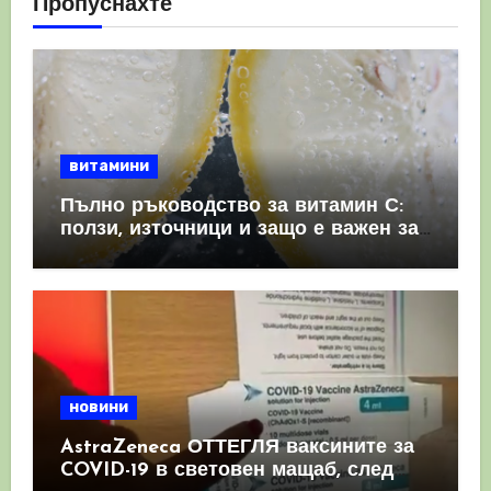
Пропуснахте
витамини
Пълно ръководство за витамин С:
ползи, източници и защо е важен за
имунната система
новини
AstraZeneca ОТТЕГЛЯ ваксините за
COVID-19 в световен мащаб, след