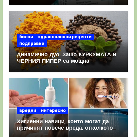
като призна, че те причиняват
КРЪВНИ съсиреци
билки
здравословни рецепти
подправки
Динамично дуо: Защо КУРКУМАТА и
ЧЕРНИЯ ПИПЕР са мощна
комбинация
вредни
интересно
Хигиенни навици, които могат да
причинят повече вреда, отколкото
полза