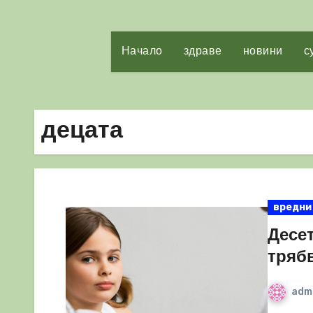
Начало
здраве
новини
с
децата
вредни
Десе
трябв
adm