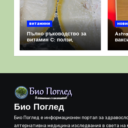
витамини
нови
Пълно ръководство за
Astr
витамин С: ползи,
вакс
източници и защо е
свет
важен за имунната
като 
система
прич
съси
Био Поглед
Био Поглед е информационен портал за здравосло
алтернативна медицина изследвания в света на 