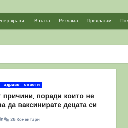
упер храни
Връзка
Реклама
Предлагам
Пол
здраве
съвети
т причини, поради които не
а да ваксинирате децата си
in
28 Коментари