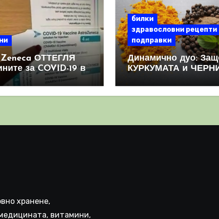
билки
здравословни рецепти
ни
подправки
aZeneca ОТТЕГЛЯ
Динамично дуо: Защ
ините за COVID-19 в
КУРКУМАТА и ЧЕРН
овен мащаб, след
ПИПЕР са мощна
призна, че те
комбинация
иняват КРЪВНИ
реци
вно хранене,
медицината, витамини,