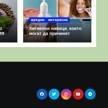
вредни
интересно
о
Хигиенни навици, които
ИЯ
могат да причинят
повече вреда, отколкото
полза