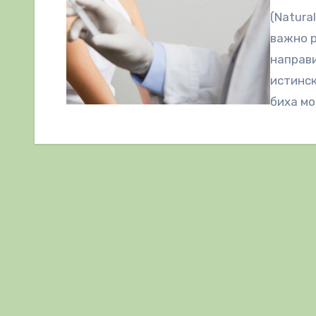
(Natura
важно р
направи
истинск
биха мо