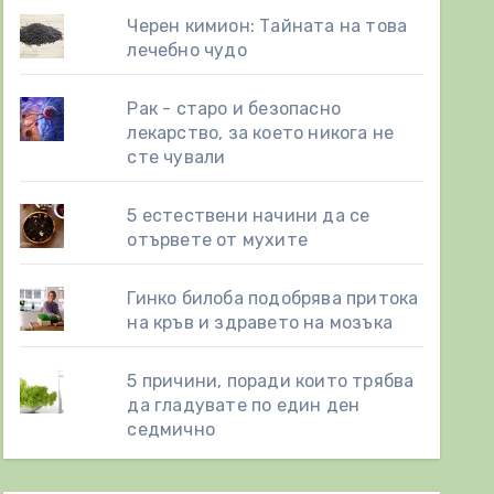
Черен кимион: Тайната на това
лечебно чудо
Рак - старо и безопасно
лекарство, за което никога не
сте чували
5 естествени начини да се
отървете от мухите
Гинко билоба подобрява притока
на кръв и здравето на мозъка
5 причини, поради които трябва
да гладувате по един ден
седмично