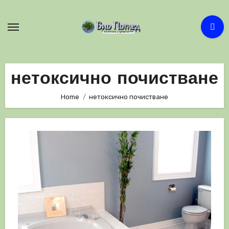
Skip
to
content
нетоксично почистване
Home
нетоксично почистване