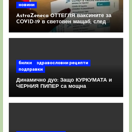
новини
AstraZeneca ОТТЕГЛЯ ваксините за
COVID-19 в световен мащаб, след
като призна, че те причиняват
КРЪВНИ съсиреци
билки
здравословни рецепти
подправки
Динамично дуо: Защо КУРКУМАТА и
ЧЕРНИЯ ПИПЕР са мощна
комбинация