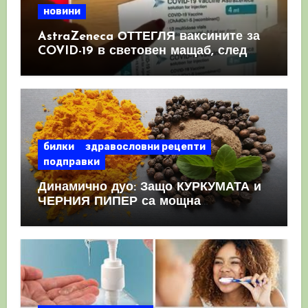
новини
AstraZeneca ОТТЕГЛЯ ваксините за
COVID-19 в световен мащаб, след
като призна, че те причиняват
КРЪВНИ съсиреци
билки
здравословни рецепти
подправки
Динамично дуо: Защо КУРКУМАТА и
ЧЕРНИЯ ПИПЕР са мощна
комбинация