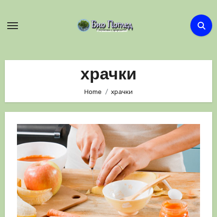
Skip
to
content
храчки
Home
храчки