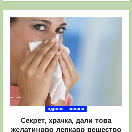
здраве
новини
Секрет, храчка, дали това
желатиново лепкаво вещество