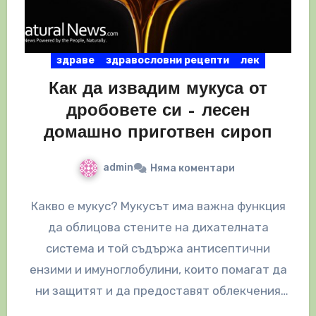
здраве
здравословни рецепти
лек
Как да извадим мукуса от
дробовете си – лесен
домашно приготвен сироп
admin
Няма коментари
Какво е мукус? Мукусът има важна функция
да облицова стените на дихателната
система и той съдържа антисептични
ензими и имуноглобулини, които помагат да
ни защитят и да предоставят облекчения
срещу…