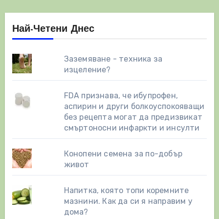
Най-Четени Днес
Заземяване - техника за
изцеление?
FDA признава, че ибупрофен,
аспирин и други болкоуспокояващи
без рецепта могат да предизвикат
смъртоносни инфаркти и инсулти
Конопени семена за по-добър
живот
Напитка, която топи коремните
мазнини. Как да си я направим у
дома?