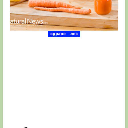
здраве
лек