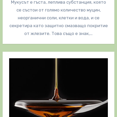
Мукусът е гъста, леплива субстанция, която
се състои от голямо количество муцин,
неорганични соли, клетки и вода, и се
секретира като защитно смазващо покритие
от жлезите. Това също е знак,…