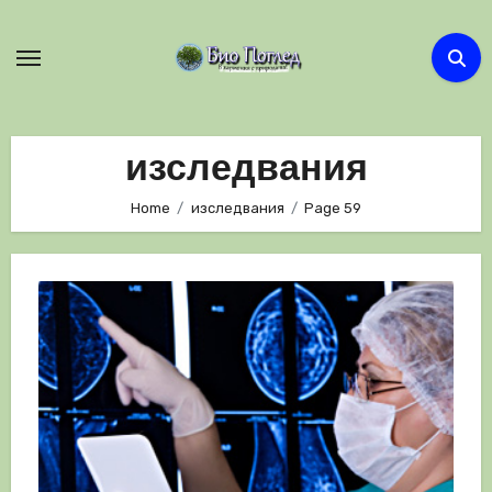
Skip
to
content
изследвания
Home
изследвания
Page 59