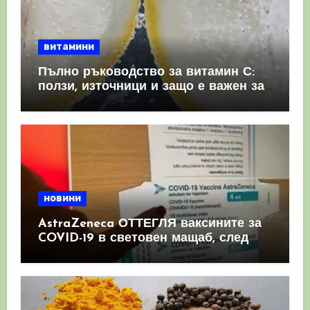
витамини
Пълно ръководство за витамин С:
ползи, източници и защо е важен за
имунната система
новини
AstraZeneca ОТТЕГЛЯ ваксините за
COVID-19 в световен мащаб, след
като призна, че те причиняват
КРЪВНИ съсиреци