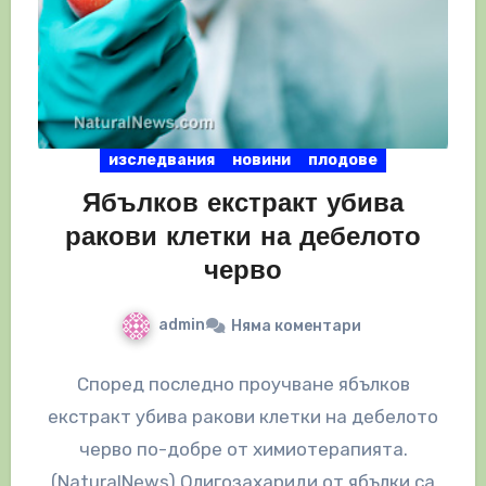
изследвания
новини
плодове
Ябълков екстракт убива
ракови клетки на дебелото
черво
admin
Няма коментари
Според последно проучване ябълков
екстракт убива ракови клетки на дебелото
черво по-добре от химиотерапията.
(NaturalNews) Олигозахариди от ябълки са