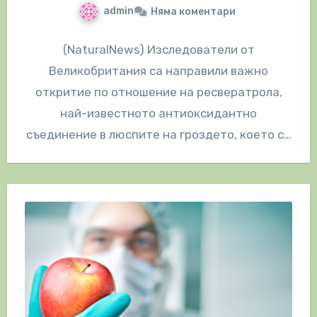
admin
Няма коментари
(NaturalNews) Изследователи от
Великобритания са направили важно
откритие по отношение на ресвератрола,
най-известното антиоксидантно
съединение в люспите на гроздето, което се
хвали заради неговите невероятни
противоракови ползи и против стареене.…