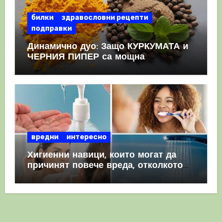
билки
здравословни рецепти
подправки
Динамично дуо: Защо КУРКУМАТА и
ЧЕРНИЯ ПИПЕР са мощна
комбинация
вредни
интересно
Хигиенни навици, които могат да
причинят повече вреда, отколкото
полза