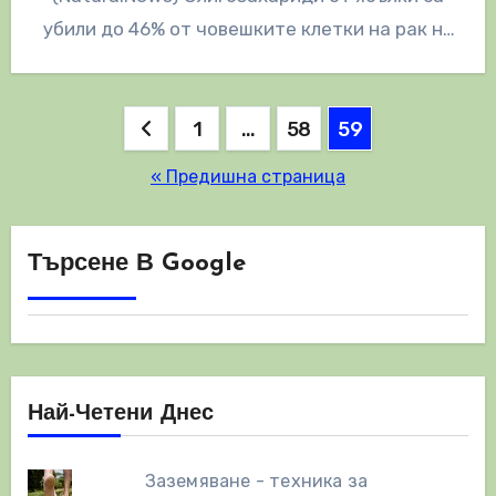
убили до 46% от човешките клетки на рак на
дебелото черво…
Разделяне
1
…
58
59
на
« Предишна страница
публикациите
на
Търсене В Google
страници
Най-Четени Днес
Заземяване - техника за