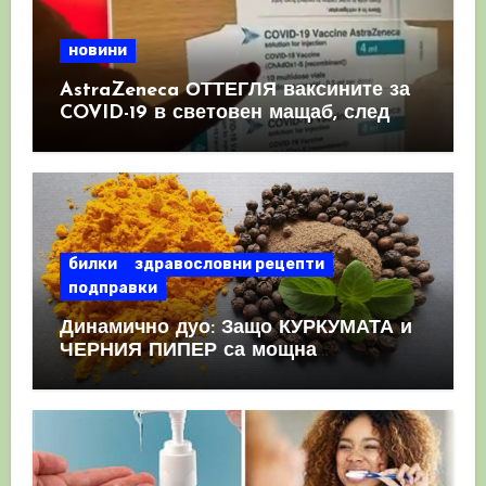
новини
AstraZeneca ОТТЕГЛЯ ваксините за
COVID-19 в световен мащаб, след
като призна, че те причиняват
КРЪВНИ съсиреци
билки
здравословни рецепти
подправки
Динамично дуо: Защо КУРКУМАТА и
ЧЕРНИЯ ПИПЕР са мощна
комбинация