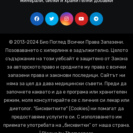
минерали, билки и хранителни добавки
© 2013-2024 Био Поглед Всички Права Запазени.
Позоваването с хиперлинк е задължително. Цялото
съдържание на този уебсайт е защитено от Закона
за авторското право и сродните му права с всички
запазени права и законови последици. Сайтът ни
няма за цел да дава медицински съвети. Преди да
започнете каквато и да е програма или хранителен
режим, моля консултирайте се с личния си лекар или
диетолог. "Бисквитките" (Cookies) ни помагат да
предоставяме услугите си. С използването им
приемате употребата на „бисквитки“ от наша страна.