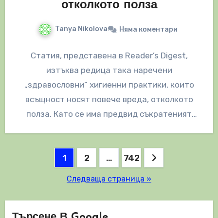
отколкото полза
Tanya Nikolova
Няма коментари
Статия, представена в Reader’s Digest,
изтъква редица така наречени
„здравословни“ хигиенни практики, които
всъщност носят повече вреда, отколкото
полза. Като се има предвид съкратеният
характер на техния коментар и многото…
Разделяне
1
2
…
742
на
Следваща страница »
публикациите
на
Търсене В Google