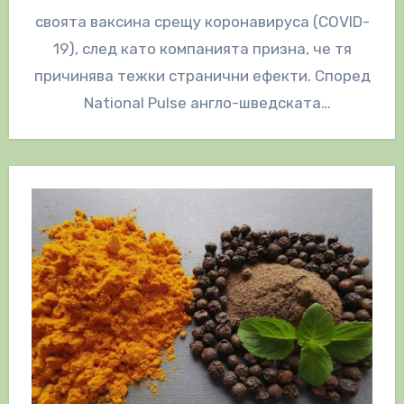
своята ваксина срещу коронавируса (COVID-
19), след като компанията призна, че тя
причинява тежки странични ефекти. Според
National Pulse англо-шведската
фармацевтична фирма е подала заявление
за…