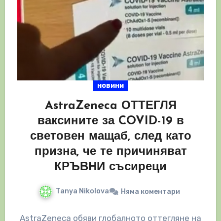
новини
AstraZeneca ОТТЕГЛЯ
ваксините за COVID-19 в
световен мащаб, след като
призна, че те причиняват
КРЪВНИ съсиреци
Tanya Nikolova
Няма коментари
AstraZeneca обяви глобалното оттегляне на