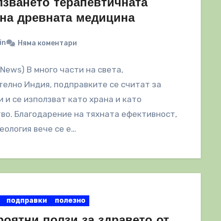
лзването терапевтичната
 на древната медицина
in
Няма коментари
lNews) В много части на света,
елно Индия, подправките се считат за
 и се използват като храна и като
во. Благодарение на тяхната ефективност,
еология вече се е…
подправки
полезно
роятни ползи за здравето от