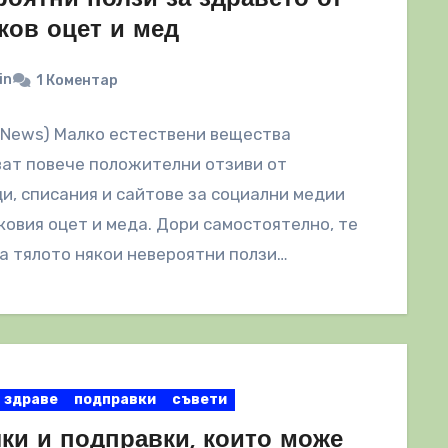
ков оцет и мед
in
1 Коментар
lNews) Малко естествени вещества
ат повече положителни отзиви от
и, списания и сайтове за социални медии
ковия оцет и меда. Дори самостоятелно, те
а тялото някои невероятни ползи…
здраве
подправки
съвети
лки и подправки, които може