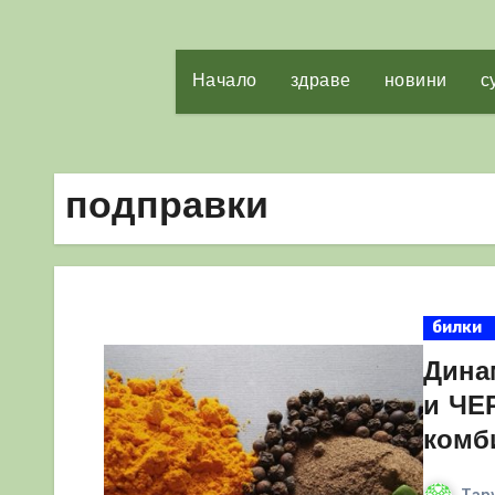
Начало
здраве
новини
с
подправки
билки
Дина
и ЧЕ
комб