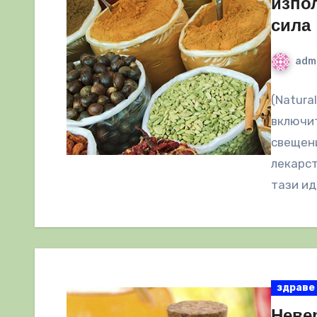
изпо
сила
adm
(Natura
включит
свещени
лекарст
тази ид
здраве
Неве