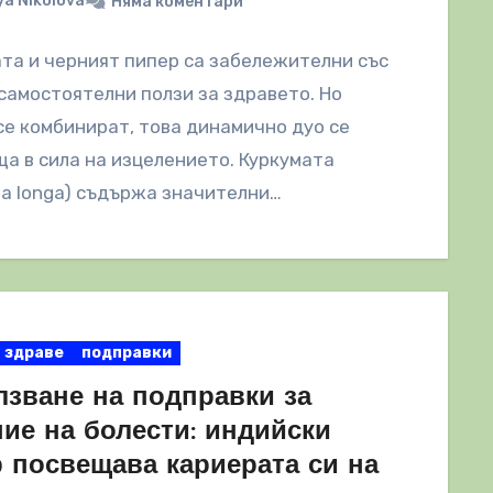
a Nikolova
Няма коментари
та и черният пипер са забележителни със
самостоятелни ползи за здравето. Но
се комбинират, това динамично дуо се
а в сила на изцелението. Куркумата
a longa) съдържа значителни…
здраве
подправки
лзване на подправки за
ние на болести: индийски
р посвещава кариерата си на