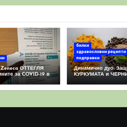
билки
здравословни рецепти
ни
подправки
aZeneca ОТТЕГЛЯ
Динамично дуо: Защ
ините за COVID-19 в
КУРКУМАТА и ЧЕРН
овен мащаб, след
ПИПЕР са мощна
призна, че те
комбинация
иняват КРЪВНИ
реци