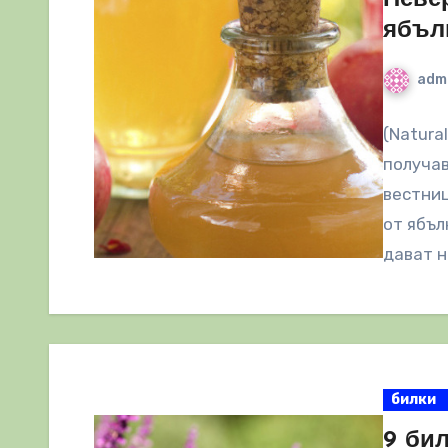
ябъл
adm
(Natura
получав
вестниц
от ябъл
дават н
билки
9 би