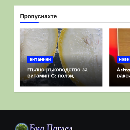
публикациите
на
Пропуснахте
страници
витамини
нови
Пълно ръководство за
Astr
витамин С: ползи,
вакс
източници и защо е
свет
важен за имунната
като 
система
прич
съси