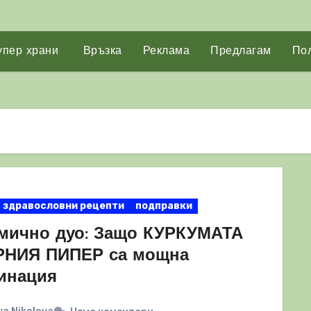
упер храни
Връзка
Реклама
Предлагам
Пол
здравословни рецепти
подправки
мично дуо: Защо КУРКУМАТА
РНИЯ ПИПЕР са мощна
инация