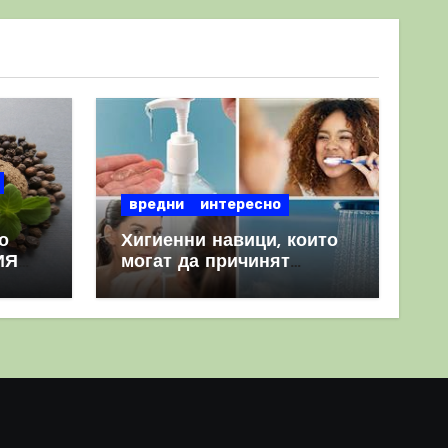
вредни
интересно
о
Хигиенни навици, които
ИЯ
могат да причинят
повече вреда, отколкото
полза