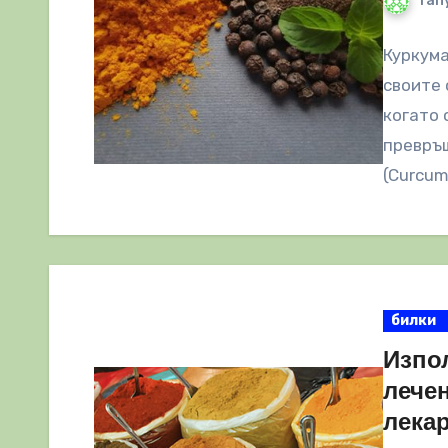
Tany
Куркума
своите 
когато 
превръщ
(Curcum
билки
Изпо
лече
лека