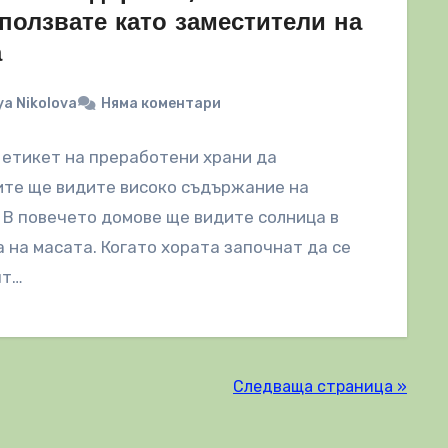
ползвате като заместители на
а
a Nikolova
Няма коментари
 етикет на преработени храни да
ите ще видите високо съдържание на
 В повечето домове ще видите солница в
 на масата. Когато хората започнат да се
ят…
Следваща страница »