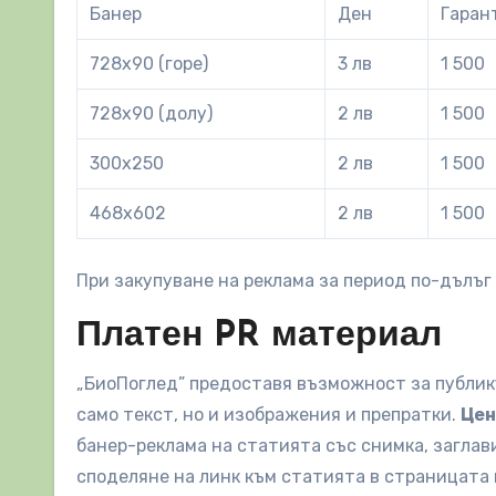
Банер
Ден
Гаран
728х90 (горе)
3 лв
1 500
728х90 (долу)
2 лв
1 500
300х250
2 лв
1 500
468х602
2 лв
1 500
При закупуване на реклама за период по-дълъг
Платен PR материал
„БиоПоглед” предоставя възможност за публик
само текст, но и изображения и препратки.
Цен
банер-реклама на статията със снимка, заглави
споделяне на линк към статията в страницата 