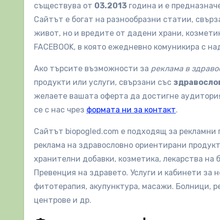
съществува от
03.2013
година и е предназнач
Сайтът е богат на разнообразни статии, свърз
живот, но и вредите от дадени храни, козмети
FACEBOOK, в която ежедневно комуникира с н
Ако търсите възможности за
реклама в здраво
продукти или услуги, свързани със
здравослов
желаете вашата оферта да достигне аудитория
се с нас чрез
формата ни за контакт
.
Сайтът biopogled.com е подходящ за рекламни 
реклама на здравословно ориентирани продукти
хранителни добавки, козметика, лекарства на 
Превенция на здравето. Услуги и кабинети за
фитотерапия, акупунктура, масажи. Болници, р
центрове и др.