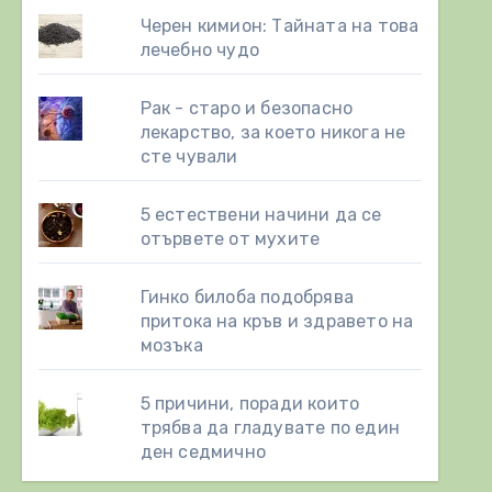
Черен кимион: Тайната на това
лечебно чудо
Рак - старо и безопасно
лекарство, за което никога не
сте чували
5 естествени начини да се
отървете от мухите
Гинко билоба подобрява
притока на кръв и здравето на
мозъка
5 причини, поради които
трябва да гладувате по един
ден седмично