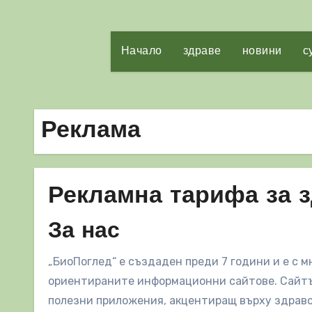
Начало
здраве
новини
с
Реклама
Рекламна тарифа за 
За нас
„БиоПоглед“ е създаден преди 7 години и е с м
ориентираните информационни сайтове. Сайтът
полезни приложения, акцентиращ върху здраво