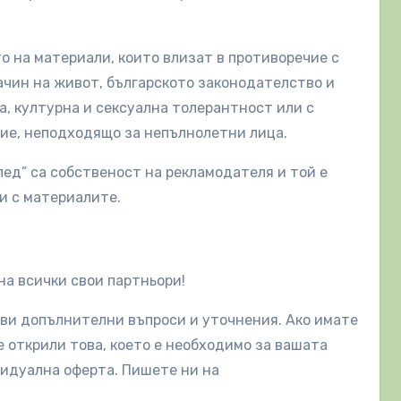
о на материали, които влизат в противоречие с
ачин на живот, българското законодателство и
, културна и сексуална толерантност или с
ие, неподходящо за непълнолетни лица.
ед” са собственост на рекламодателя и той е
ни с материалите.
на всички свои партньори!
акви допълнителни въпроси и уточнения. Ако имате
е открили това, което е необходимо за вашата
видуална оферта. Пишете ни на