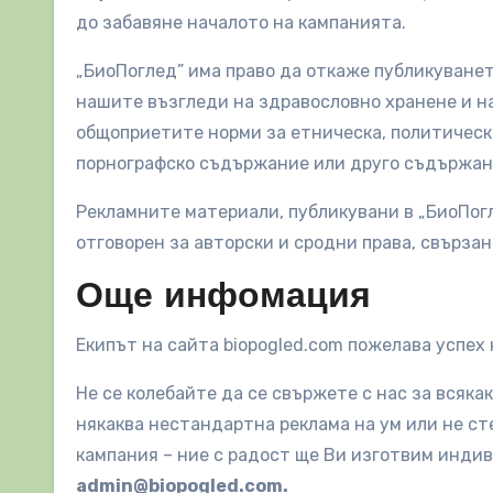
до забавяне началото на кампанията.
„БиоПоглед” има право да откаже публикуванет
нашите възгледи на здравословно хранене и н
общоприетите норми за етническа, политическа
порнографско съдържание или друго съдържан
Рекламните материали, публикувани в „БиоПогл
отговорен за авторски и сродни права, свърза
Още инфомация
Екипът на сайта biopogled.com пожелава успех 
Не се колебайте да се свържете с нас за всяк
някаква нестандартна реклама на ум или не ст
кампания – ние с радост ще Ви изготвим инди
admin@biopogled.com
.