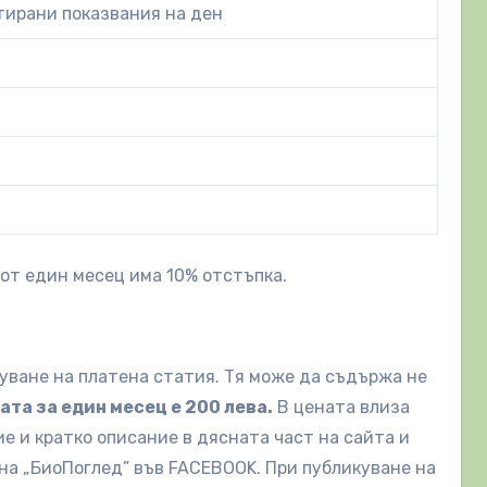
тирани показвания на ден
 от един месец има 10% отстъпка.
уване на платена статия. Тя може да съдържа не
ата за един месец е 200 лева.
В цената влиза
е и кратко описание в дясната част на сайта и
на „БиоПоглед” във FACEBOOK. При публикуване на