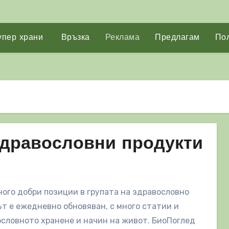
упер храни
Връзка
Реклама
Предлагам
Пол
здравословни продукти
ного добри позиции в групата на здравословно
 е ежедневно обновяван, с много статии и
словното хранене и начин на живот. БиоПоглед