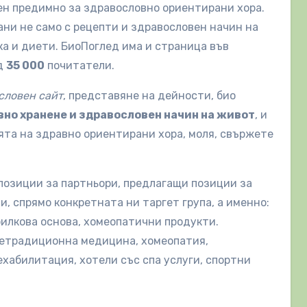
ен предимно за здравословно ориентирани хора.
ани не само с рецепти и здравословен начин на
ка и диети. БиоПоглед има и страница във
ад
35 000
почитатели.
словен сайт
, представяне на дейности, био
но хранене и здравословен начин на живот
, и
та на здравно ориентирани хора, моля, свържете
позиции за партньори, предлагащи позиции за
, спрямо конкретната ни таргет група, а именно:
билкова основа, хомеопатични продукти.
 нетрадиционна медицина, хомеопатия,
ехабилитация, хотели със спа услуги, спортни