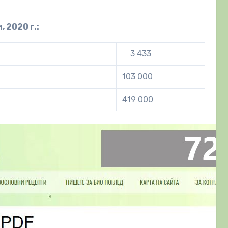
 2020 г.:
3 433
103 000
419 000