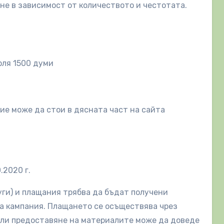
не в зависимост от количеството и честотата.
рля 1500 думи
ие може да стои в дясната част на сайта
.2020 г.
уги) и плащания трябва да бъдат получени
а кампания. Плащането се осъществява чрез
или предоставяне на материалите може да доведе