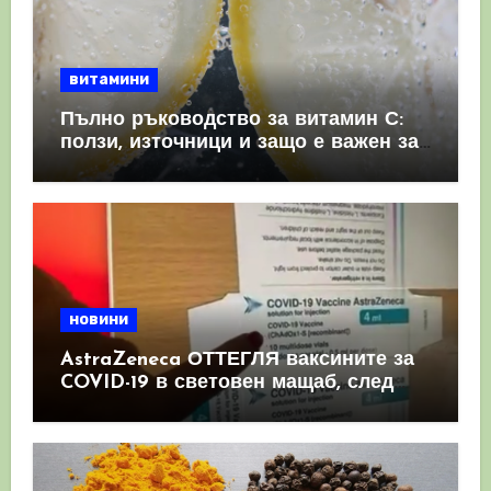
витамини
Пълно ръководство за витамин С:
ползи, източници и защо е важен за
имунната система
новини
AstraZeneca ОТТЕГЛЯ ваксините за
COVID-19 в световен мащаб, след
като призна, че те причиняват
КРЪВНИ съсиреци