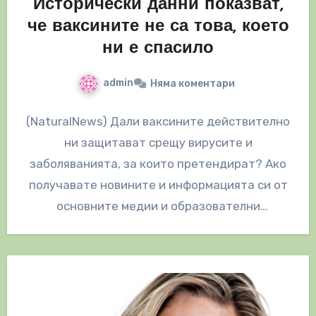
Исторически данни показват,
че ваксините не са това, което
ни е спасило
admin
Няма коментари
(NaturalNews) Дали ваксините действително
ни защитават срещу вирусите и
заболяванията, за които претендират? Ако
получавате новините и информацията си от
основните медии и образователни
източници, то въпросът за това дали…