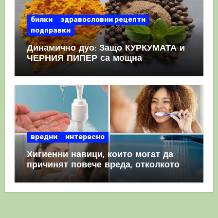
билки
здравословни рецепти
подправки
Динамично дуо: Защо КУРКУМАТА и
ЧЕРНИЯ ПИПЕР са мощна
комбинация
вредни
интересно
Хигиенни навици, които могат да
причинят повече вреда, отколкото
полза