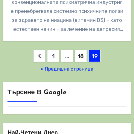
конвенционалната психиатрична индустрия
е пренебрегвала системно психичните ползи
за здравето на ниацина (витамин B3) – като
естествен начин – за лечение на депресия,
плюс…
Разделяне
1
…
18
19
на
« Предишна страница
публикациите
на
Търсене В Google
страници
Най-Четени Днес