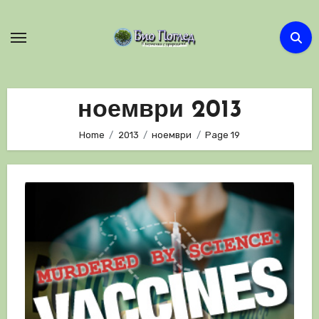
Skip
to
content
ноември 2013
Home
2013
ноември
Page 19