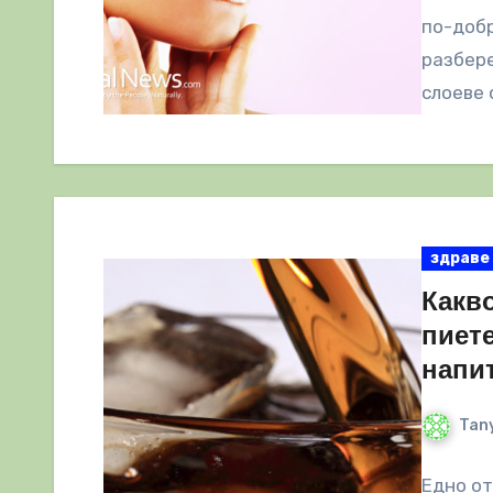
по-добр
разбере
слоеве 
здраве
Какво
пиете
напи
Tany
Едно от