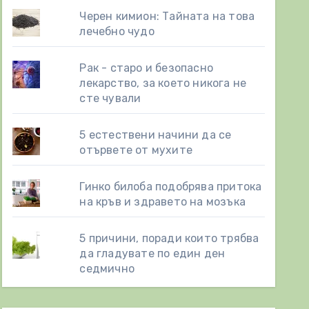
Черен кимион: Тайната на това
лечебно чудо
Рак - старо и безопасно
лекарство, за което никога не
сте чували
5 естествени начини да се
отървете от мухите
Гинко билоба подобрява притока
на кръв и здравето на мозъка
5 причини, поради които трябва
да гладувате по един ден
седмично