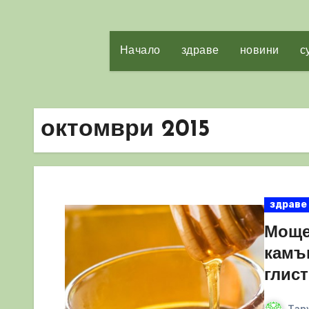
Начало
здраве
новини
с
октомври 2015
здраве
Моще
камъ
глис