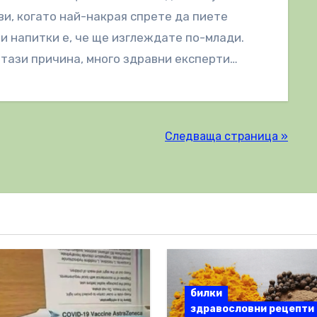
ви, когато най-накрая спрете да пиете
и напитки е, че ще изглеждате по-млади.
тази причина, много здравни експерти…
Следваща страница »
билки
здравословни рецепти