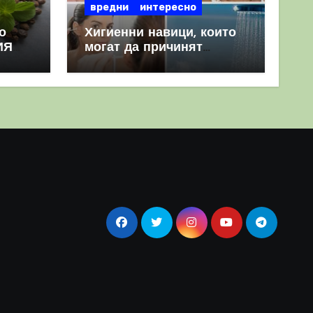
вредни
интересно
о
Хигиенни навици, които
ИЯ
могат да причинят
повече вреда, отколкото
полза