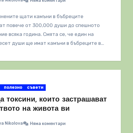
a Nikolova
Няма коментари
инените щати камъни в бъбреците
ат повече от 300,000 души до спешното
ие всяка година. Смята се, че един на
есет души ще имат камъни в бъбреците в…
полезно
съвети
а токсини, които застрашават
твото на живота ви
a Nikolova
Няма коментари