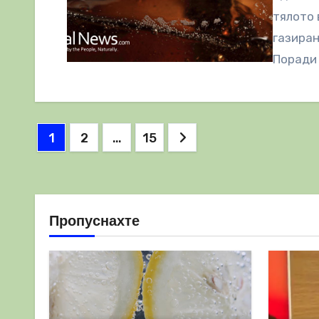
тялото 
газиран
Поради 
Разделяне
1
2
…
15
на
публикациите
на
Пропуснахте
страници