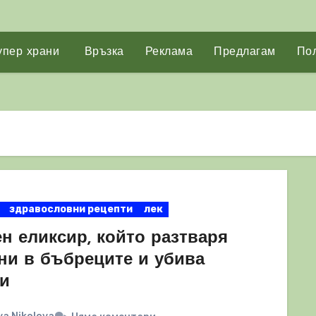
упер храни
Връзка
Реклама
Предлагам
Пол
здравословни рецепти
лек
н еликсир, който разтваря
ни в бъбреците и убива
ти