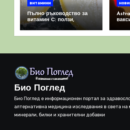
витамини
нови
Пълно ръководство за
Astr
витамин С: ползи,
вакс
източници и защо е
свет
важен за имунната
като 
система
прич
съси
Био Поглед
Био Поглед е информационен портал за здравосло
алтернативна медицина изследвания в света на 
минерали, билки и хранителни добавки