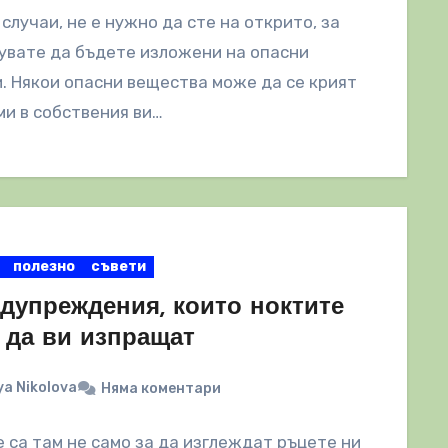
 случаи, не е нужно да сте на открито, за
увате да бъдете изложени на опасни
. Някои опасни вещества може да се крият
и в собствения ви…
полезно
съвети
едупреждения, които ноктите
 да ви изпращат
a Nikolova
Няма коментари
 са там не само за да изглеждат ръцете ни