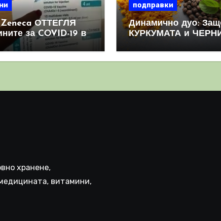
ни
подправки
aZeneca ОТТЕГЛЯ
Динамично дуо: Защ
ините за COVID-19 в
КУРКУМАТА и ЧЕРН
овен мащаб, след
ПИПЕР са мощна
призна, че те
комбинация
иняват КРЪВНИ
реци
вно хранене,
медицината, витамини,