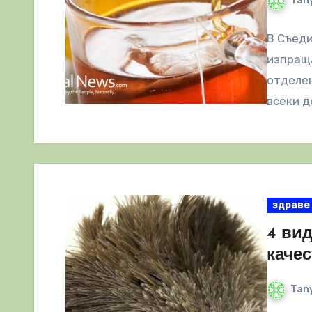
Tany
В Съед
изпращ
отделен
всеки д
здраве
4 вид
качес
Tany