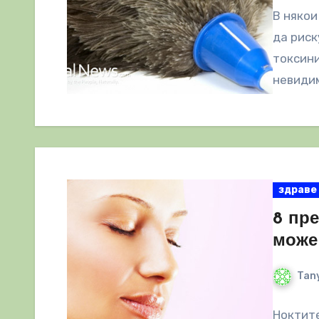
В някои
да риск
токсини
невидим
здраве
8 пр
може
Tany
Ноктите