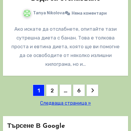
Tanya Nikolova
Няма коментари
Ако искате да отслабнете, опитайте тази
сутрешна диета с банан. Това е толкова
проста и евтина диета, която ще ви помогне
да се освободите от няколко излишни
килограма, но и…
Разделяне
1
2
…
6
на
Следваща страница »
публикациите
на
Търсене В Google