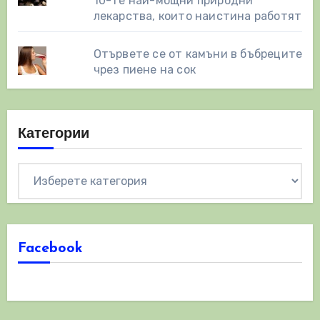
10-те най-мощни природни
лекарства, които наистина работят
Отървете се от камъни в бъбреците
чрез пиене на сок
Категории
Категории
Facebook