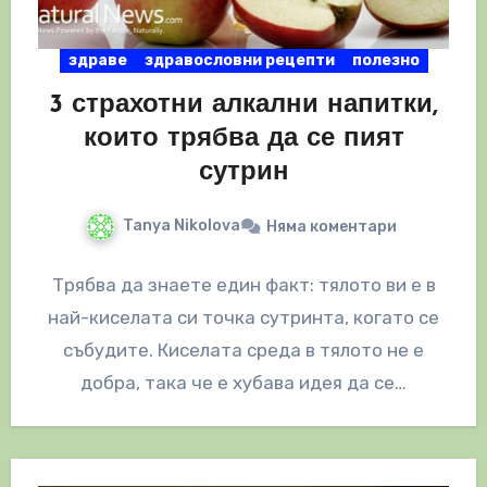
здраве
здравословни рецепти
полезно
3 страхотни алкални напитки,
които трябва да се пият
сутрин
Tanya Nikolova
Няма коментари
Трябва да знаете един факт: тялото ви е в
най-киселата си точка сутринта, когато се
събудите. Киселата среда в тялото не е
добра, така че е хубава идея да се…