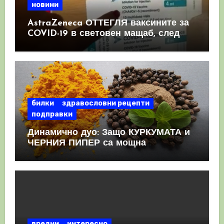
новини
AstraZeneca ОТТЕГЛЯ ваксините за
COVID-19 в световен мащаб, след
като призна, че те причиняват
КРЪВНИ съсиреци
билки
здравословни рецепти
подправки
Динамично дуо: Защо КУРКУМАТА и
ЧЕРНИЯ ПИПЕР са мощна
комбинация
вредни
интересно