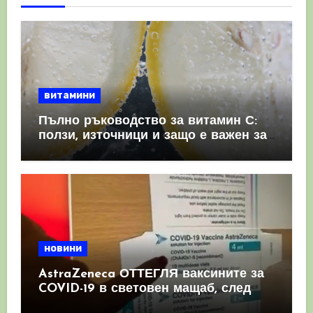
витамини
Пълно ръководство за витамин С:
ползи, източници и защо е важен за
имунната система
новини
AstraZeneca ОТТЕГЛЯ ваксините за
COVID-19 в световен мащаб, след
като призна, че те причиняват