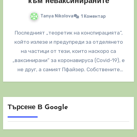
към неваксинираните
Tanya Nikolova
1 Коментар
Последният „теоретик на конспирацията“,
който излезе и предупреди за отделянето
на частици от тези, които наскоро са
„ваксинирани“ за коронавируса (Covid-19), е
не друг, а самият Пфайзер. Собствените
документи на…
Търсене В Google