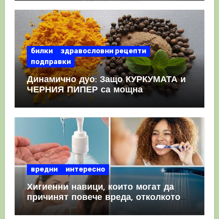
КРЪВНИ съсиреци
билки
здравословни рецепти
подправки
Динамично дуо: Защо КУРКУМАТА и
ЧЕРНИЯ ПИПЕР са мощна
комбинация
вредни
интересно
Хигиенни навици, които могат да
причинят повече вреда, отколкото
полза