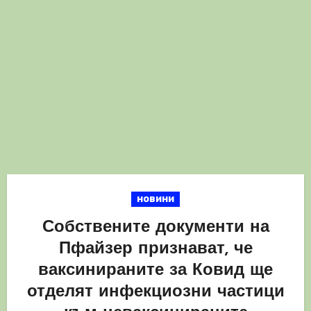
новини
Собствените документи на
Пфайзер признават, че
ваксинираните за Ковид ще
отделят инфекциозни частици