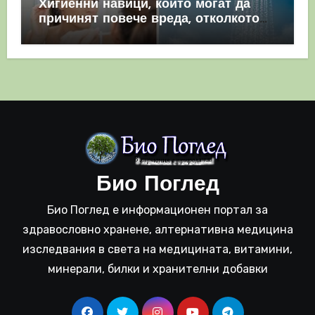
Хигиенни навици, които могат да
причинят повече вреда, отколкото
полза
Био Поглед
Био Поглед е информационен портал за
здравословно хранене, алтернативна медицина
изследвания в света на медицината, витамини,
минерали, билки и хранителни добавки