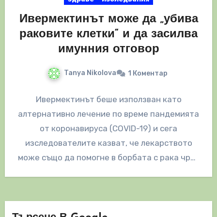
Ивермектинът може да „убива
раковите клетки“ и да засилва
имунния отговор
Tanya Nikolova
1 Коментар
Ивермектинът беше използван като
алтернативно лечение по време пандемията
от коронавируса (COVID-19) и сега
изследователите казват, че лекарството
може също да помогне в борбата с рака чрез
засилване на имунния…