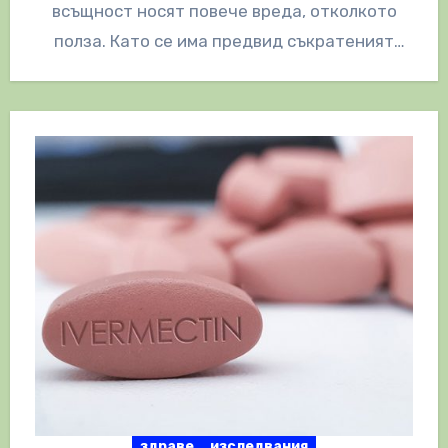
всъщност носят повече вреда, отколкото
полза. Като се има предвид съкратеният
характер на техния коментар и многото…
здраве
изследвания