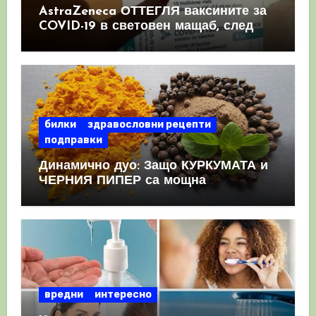
AstraZeneca ОТТЕГЛЯ ваксините за
COVID-19 в световен мащаб, след
като призна, че те причиняват
КРЪВНИ съсиреци
билки
здравословни рецепти
подправки
Динамично дуо: Защо КУРКУМАТА и
ЧЕРНИЯ ПИПЕР са мощна
комбинация
вредни
интересно