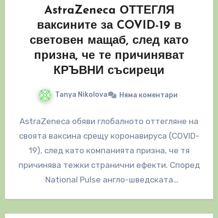
AstraZeneca ОТТЕГЛЯ
ваксините за COVID-19 в
световен мащаб, след като
призна, че те причиняват
КРЪВНИ съсиреци
Tanya Nikolova
Няма коментари
AstraZeneca обяви глобалното оттегляне на
своята ваксина срещу коронавируса (COVID-
19), след като компанията призна, че тя
причинява тежки странични ефекти. Според
National Pulse англо-шведската
фармацевтична фирма е подала заявление
за…