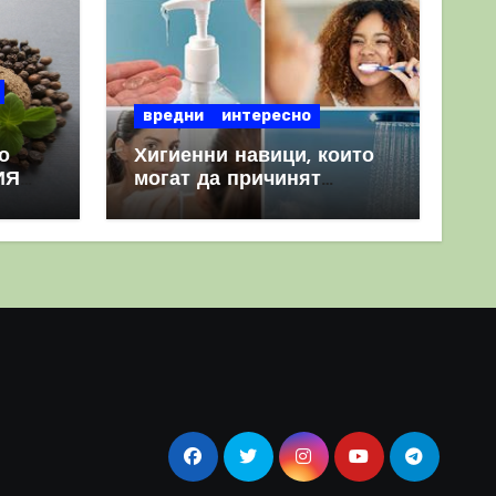
вредни
интересно
о
Хигиенни навици, които
ИЯ
могат да причинят
повече вреда, отколкото
полза