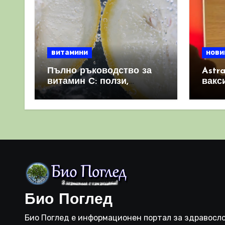
витамини
нови
Пълно ръководство за
Astr
витамин С: ползи,
вакс
източници и защо е
свет
важен за имунната
като 
система
прич
съси
Био Поглед
Био Поглед е информационен портал за здравосло