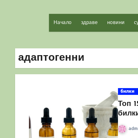
Начало
здраве
новини
с
адаптогенни
билки
Топ 1
билк
adm