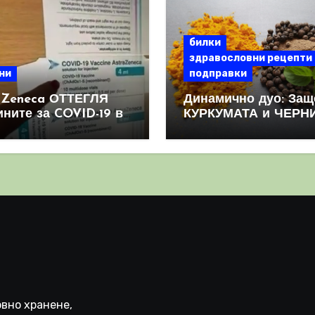
билки
здравословни рецепти
ни
подправки
aZeneca ОТТЕГЛЯ
Динамично дуо: Защ
ините за COVID-19 в
КУРКУМАТА и ЧЕРН
овен мащаб, след
ПИПЕР са мощна
призна, че те
комбинация
иняват КРЪВНИ
реци
вно хранене,