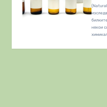
(Natura
изследв
билките
някои с
химикал