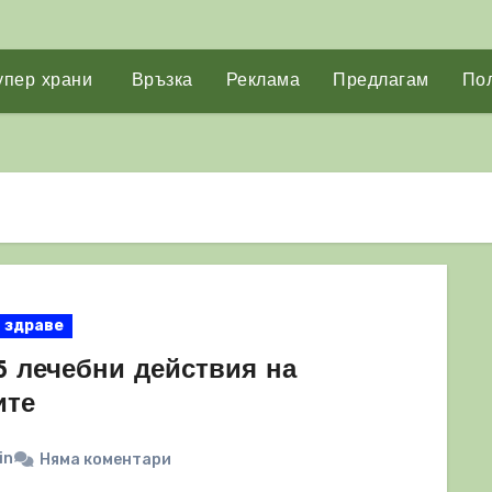
упер храни
Връзка
Реклама
Предлагам
Пол
здраве
5 лечебни действия на
ите
in
Няма коментари