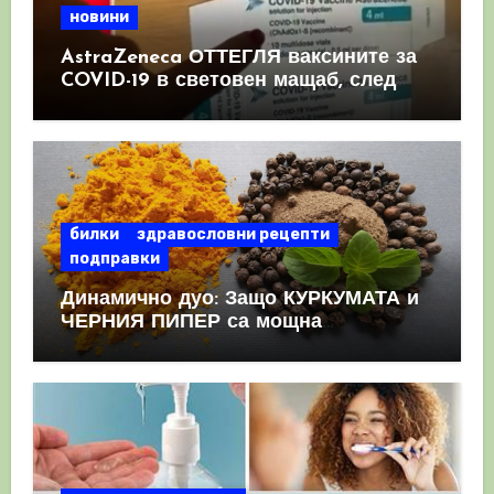
новини
AstraZeneca ОТТЕГЛЯ ваксините за
COVID-19 в световен мащаб, след
като призна, че те причиняват
КРЪВНИ съсиреци
билки
здравословни рецепти
подправки
Динамично дуо: Защо КУРКУМАТА и
ЧЕРНИЯ ПИПЕР са мощна
комбинация