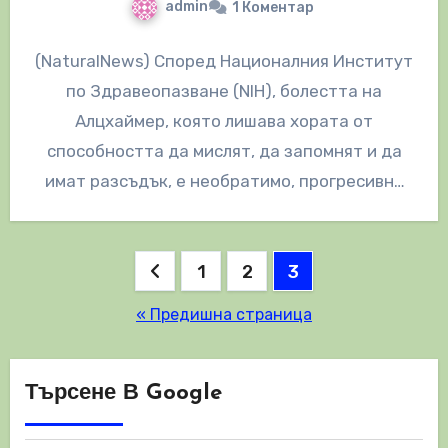
admin
1 Коментар
(NaturalNews) Според Националния Институт
по Здравеопазване (NIH), болестта на
Алцхаймер, която лишава хората от
способността да мислят, да запомнят и да
имат разсъдък, е необратимо, прогресивно
заболяване, което в крайна…
Разделяне
1
2
3
на
« Предишна страница
публикациите
на
Търсене В Google
страници