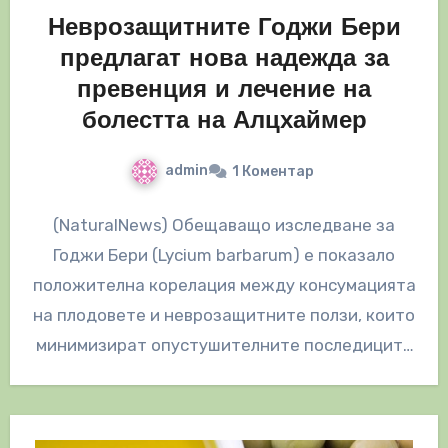
Неврозащитните Годжи Бери
предлагат нова надежда за
превенция и лечение на
болестта на Алцхаймер
admin
1 Коментар
(NaturalNews) Обещаващо изследване за
Годжи Бери (Lycium barbarum) е показало
положителна корелация между консумацията
на плодовете и неврозащитните ползи, които
минимизират опустушителните последиците
от болестта на Алцхаймер.