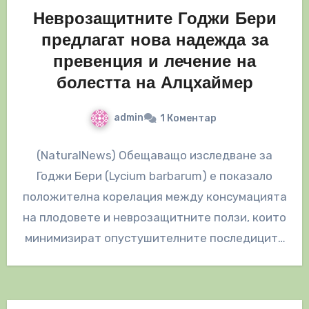
Неврозащитните Годжи Бери
предлагат нова надежда за
превенция и лечение на
болестта на Алцхаймер
admin
1 Коментар
(NaturalNews) Обещаващо изследване за
Годжи Бери (Lycium barbarum) е показало
положителна корелация между консумацията
на плодовете и неврозащитните ползи, които
минимизират опустушителните последиците
от болестта на Алцхаймер.