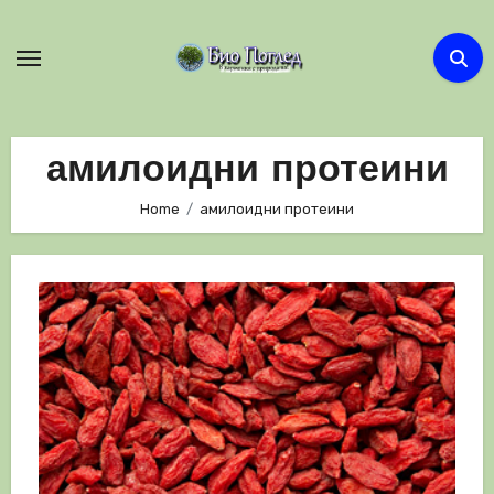
Skip
to
content
амилоидни протеини
Home
амилоидни протеини