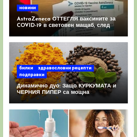
новини
AstraZeneca ОТТЕГЛЯ ваксините за
COVID-19 в световен мащаб, след
като призна, че те причиняват
КРЪВНИ съсиреци
билки
здравословни рецепти
подправки
Динамично дуо: Защо КУРКУМАТА и
ЧЕРНИЯ ПИПЕР са мощна
комбинация