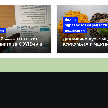
билки
здравословни рецепти
ни
подправки
aZeneca ОТТЕГЛЯ
Динамично дуо: Защ
ините за COVID-19 в
КУРКУМАТА и ЧЕРН
овен мащаб, след
ПИПЕР са мощна
призна, че те
комбинация
иняват КРЪВНИ
реци