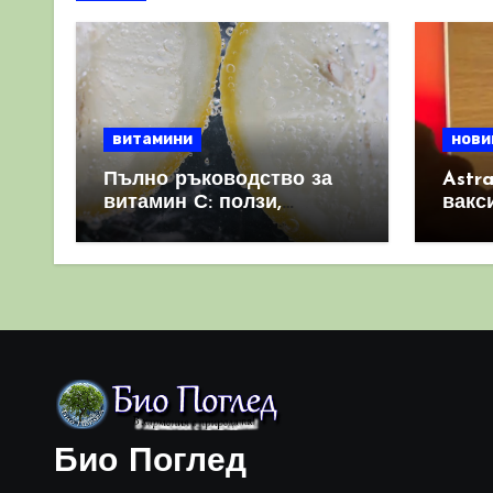
витамини
нови
Пълно ръководство за
Astr
витамин С: ползи,
вакс
източници и защо е
свет
важен за имунната
като 
система
прич
съси
Био Поглед