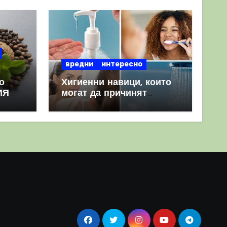
вредни
интересно
о
Хигиенни навици, които
ИЯ
могат да причинят
повече вреда, отколкото
полза