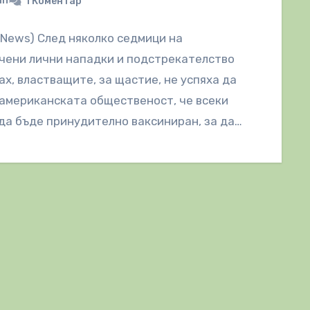
in
1 Коментар
lNews) След няколко седмици на
чени лични нападки и подстрекателство
ах, властващите, за щастие, не успяха да
американската общественост, че всеки
да бъде принудително ваксиниран, за да…