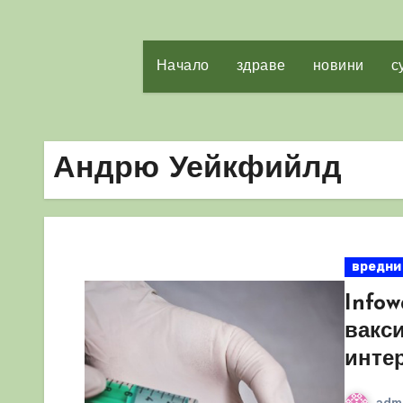
Начало
здраве
новини
с
Андрю Уейкфийлд
вредни
Infow
вакс
инте