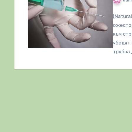
adm
(Natura
ожесто
към стр
убедят 
трябва 