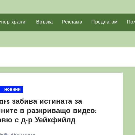
упер храни
Връзка
Реклама
Предлагам
Пол
новини
ars забива истината за
ините в разкриващо видео:
рвю с д-р Уейкфийлд