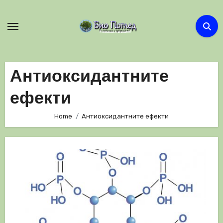
Skip
to
content
Антиоксидантните
ефекти
Home
Антиоксидантните ефекти