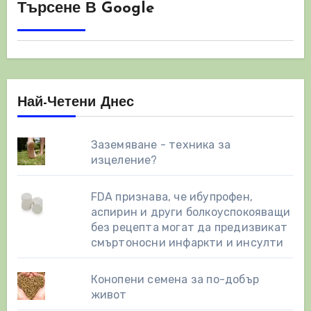
Търсене В Google
Най-Четени Днес
Заземяване - техника за
изцеление?
FDA признава, че ибупрофен,
аспирин и други болкоуспокояващи
без рецепта могат да предизвикат
смъртоносни инфаркти и инсулти
Конопени семена за по-добър
живот