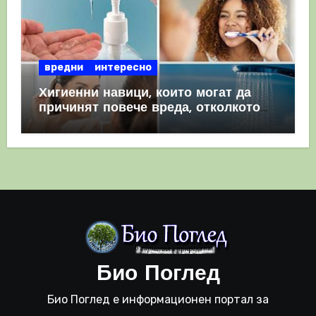
вредни
интересно
Хигиенни навици, които могат да
причинят повече вреда, отколкото
полза
Био Поглед
Био Поглед е информационен портал за