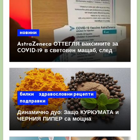
новини
AstraZeneca ОТТЕГЛЯ ваксините за
COVID-19 в световен мащаб, след
като призна, че те причиняват
КРЪВНИ съсиреци
билки
здравословни рецепти
подправки
Динамично дуо: Защо КУРКУМАТА и
ЧЕРНИЯ ПИПЕР са мощна
комбинация