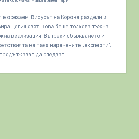
a Nikolova
Няма коментари
 е осезаем. Вирусът на Корона раздели и
ира целия свят. Това беше толкова тъжна
жна реализация. Въпреки объркването и
етствията на така наречените „експерти“,
 продължават да следват…