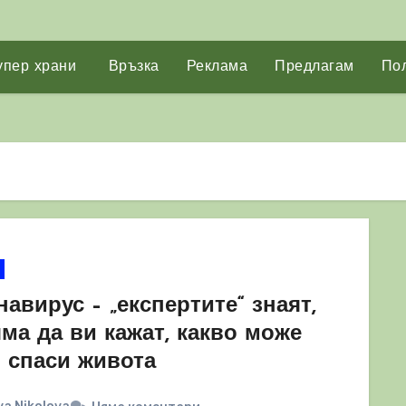
упер храни
Връзка
Реклама
Предлагам
Пол
авирус – „експертите“ знаят,
ма да ви кажат, какво може
и спаси живота