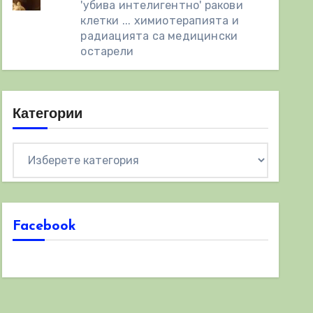
'убива интелигентно' ракови
клетки ... химиотерапията и
радиацията са медицински
остарели
Категории
Категории
Facebook