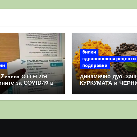
билки
здравословни рецепти
ни
подправки
aZeneca ОТТЕГЛЯ
Динамично дуо: Защ
ините за COVID-19 в
КУРКУМАТА и ЧЕРН
овен мащаб, след
ПИПЕР са мощна
призна, че те
комбинация
иняват КРЪВНИ
реци