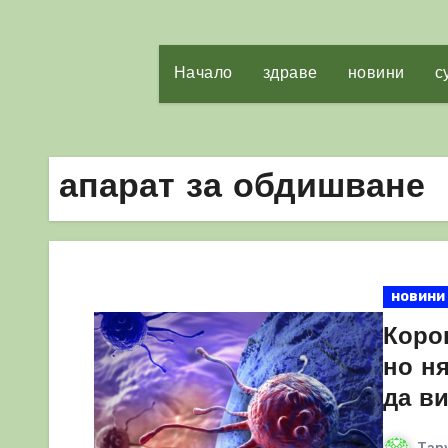
Начало
здраве
новини
с
апарат за обдишване
новини
Корон
но ня
да в