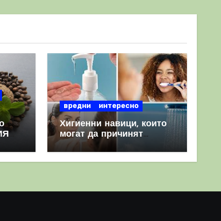
вредни
интересно
о
Хигиенни навици, които
ИЯ
могат да причинят
повече вреда, отколкото
полза