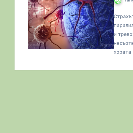
Tany
Страхът
парализ
и трево
несъотв
хората