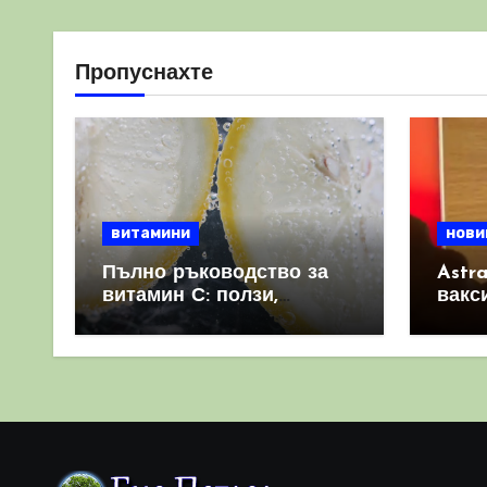
Пропуснахте
витамини
нови
Пълно ръководство за
Astr
витамин С: ползи,
вакс
източници и защо е
свет
важен за имунната
като 
система
прич
съси