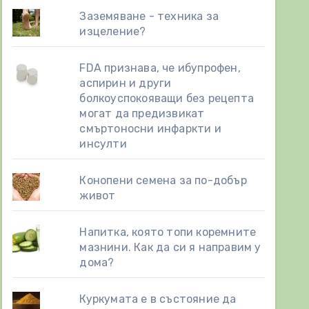
Заземяване - техника за
изцеление?
FDA признава, че ибупрофен,
аспирин и други
болкоуспокояващи без рецепта
могат да предизвикат
смъртоносни инфаркти и
инсулти
Конопени семена за по-добър
живот
Напитка, която топи коремните
мазнини. Как да си я направим у
дома?
Куркумата е в състояние да