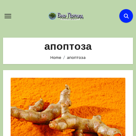
Skip
to
content
апоптоза
Home
апоптоза