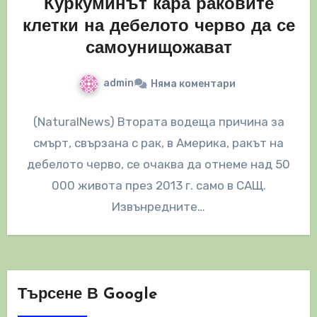
Куркуминът кара раковите
клетки на дебелото черво да се
самоунищожават
admin
Няма коментари
(NaturalNews) Втората водеща причина за
смърт, свързана с рак, в Америка, ракът на
дебелото черво, се очаква да отнеме над 50
000 живота през 2013 г. само в САЩ.
Извънредните…
Търсене В Google