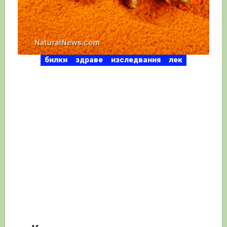
билки
здраве
изследвания
лек