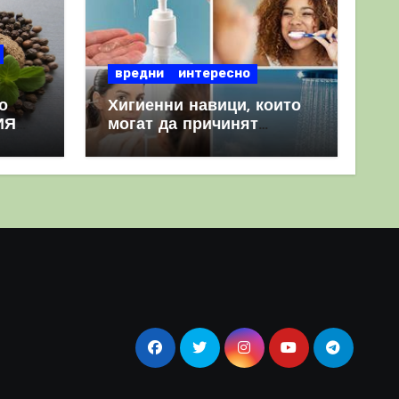
вредни
интересно
о
Хигиенни навици, които
ИЯ
могат да причинят
повече вреда, отколкото
полза