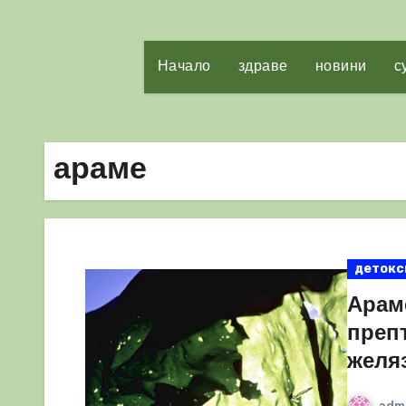
Начало
здраве
новини
с
араме
детокс
Арам
преп
желя