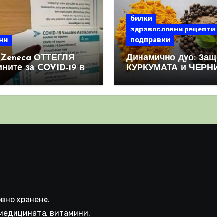
билки
здравословни рецепти
ни
подправки
aZeneca ОТТЕГЛЯ
Динамично дуо: Защ
ините за COVID-19 в
КУРКУМАТА и ЧЕРН
овен мащаб, след
ПИПЕР са мощна
призна, че те
комбинация
иняват КРЪВНИ
реци
вно хранене,
медицината, витамини,