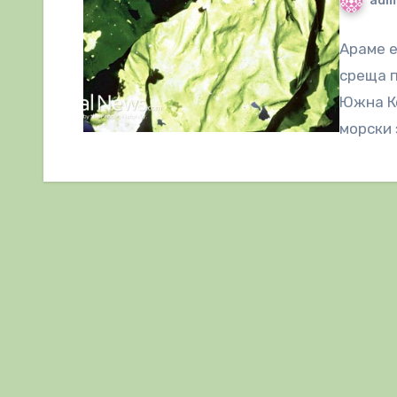
adm
Араме е
среща п
Южна Ко
морски 