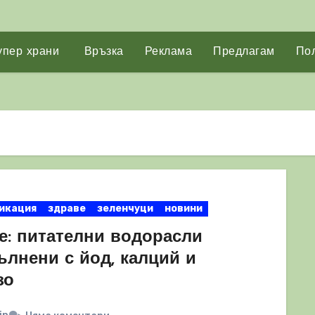
упер храни
Връзка
Реклама
Предлагам
Пол
икация
здраве
зеленчуци
новини
е: питателни водорасли
ълнени с йод, калций и
зо