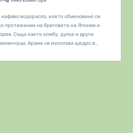
in
Няма коментари
 кафяво водорасло, което обикновено се
о протежение на бреговете на Япония и
рея. Също както комбу, дулсе и други
зеленчуци, Араме се използва щедро в…