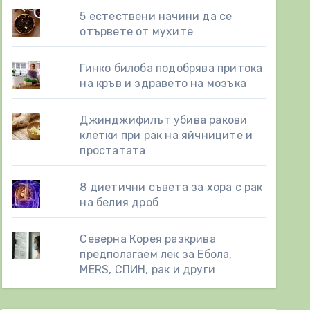
5 естествени начини да се
отървете от мухите
Гинко билоба подобрява притока
на кръв и здравето на мозъка
Джинджифилът убива ракови
клетки при рак на яйчниците и
простатата
8 диетични съвета за хора с рак
на белия дроб
Северна Корея разкрива
предполагаем лек за Ебола,
MERS, СПИН, рак и други