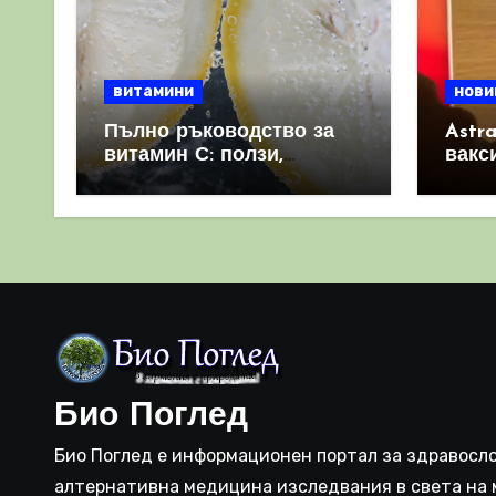
витамини
нови
Пълно ръководство за
Astr
витамин С: ползи,
вакс
източници и защо е
свет
важен за имунната
като 
система
прич
съси
Био Поглед
Био Поглед е информационен портал за здравосло
алтернативна медицина изследвания в света на 