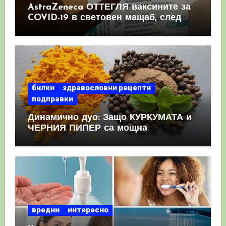
AstraZeneca ОТТЕГЛЯ ваксините за
COVID-19 в световен мащаб, след
като призна, че те причиняват
КРЪВНИ съсиреци
билки
здравословни рецепти
подправки
Динамично дуо: Защо КУРКУМАТА и
ЧЕРНИЯ ПИПЕР са мощна
комбинация
вредни
интересно