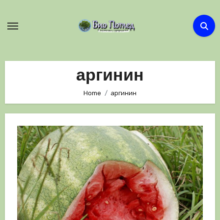
Skip
to
content
аргинин
Home
аргинин