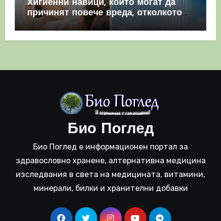
Хигиенни навици, които могат да
причинят повече вреда, отколкото
полза
Био Поглед
Био Поглед е информационен портал за
здравословно хранене, алтернативна медицина
изследвания в света на медицината, витамини,
минерали, билки и хранителни добавки