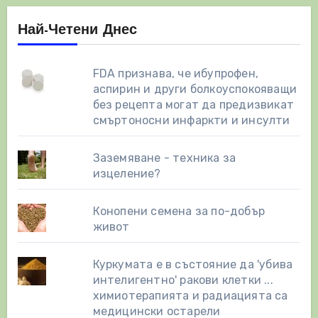
Най-Четени Днес
FDA признава, че ибупрофен,
аспирин и други болкоуспокояващи
без рецепта могат да предизвикат
смъртоносни инфаркти и инсулти
Заземяване - техника за
изцеление?
Конопени семена за по-добър
живот
Куркумата е в състояние да 'убива
интелигентно' ракови клетки ...
химиотерапията и радиацията са
медицински остарели