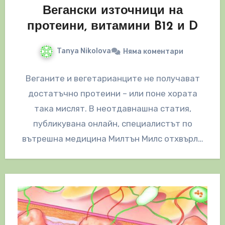
Вегански източници на
протеини, витамини B12 и D
Tanya Nikolova
Няма коментари
Веганите и вегетарианците не получават
достатъчно протеини – или поне хората
така мислят. В неотдавнашна статия,
публикувана онлайн, специалистът по
вътрешна медицина Милтън Милс отхвърли
твърденията на диетолозите, че липсата…