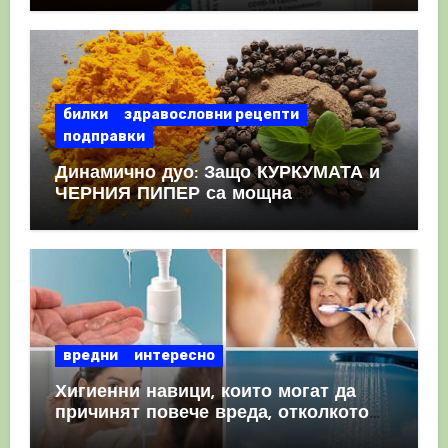
КРЪВНИ съсиреци
билки
здравословни рецепти
подправки
Динамично дуо: Защо КУРКУМАТА и
ЧЕРНИЯ ПИПЕР са мощна
комбинация
вредни
интересно
Хигиенни навици, които могат да
причинят повече вреда, отколкото
полза