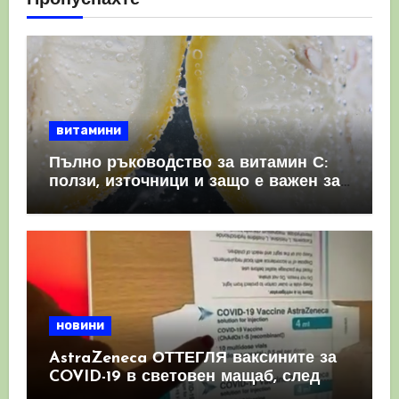
витамини
Пълно ръководство за витамин С:
ползи, източници и защо е важен за
имунната система
новини
AstraZeneca ОТТЕГЛЯ ваксините за
COVID-19 в световен мащаб, след
като призна, че те причиняват