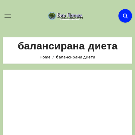
Skip
to
content
балансирана диета
Home
балансирана диета