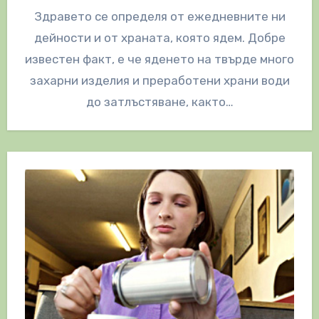
Здравето се определя от ежедневните ни
дейности и от храната, която ядем. Добре
известен факт, е че яденето на твърде много
захарни изделия и преработени храни води
до затлъстяване, както…