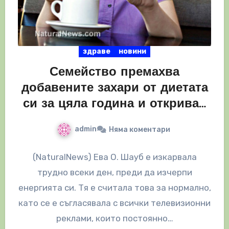
здраве
новини
Семейство премахва
добавените захари от диетата
си за цяла година и открива…
admin
Няма коментари
(NaturalNews) Ева О. Шауб е изкарвала
трудно всеки ден, преди да изчерпи
енергията си. Тя е считала това за нормално,
като се е съгласявала с всички телевизионни
реклами, които постоянно…