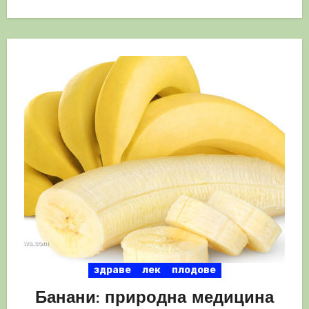
здраве
лек
плодове
Банани: природна медицина