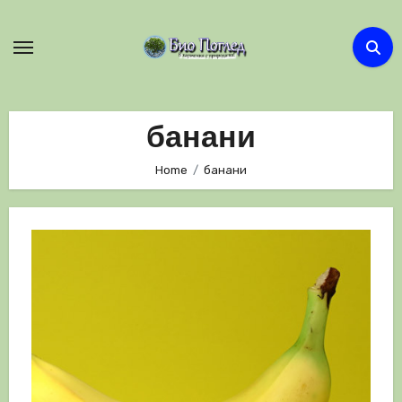
Skip
to
content
банани
Home
банани