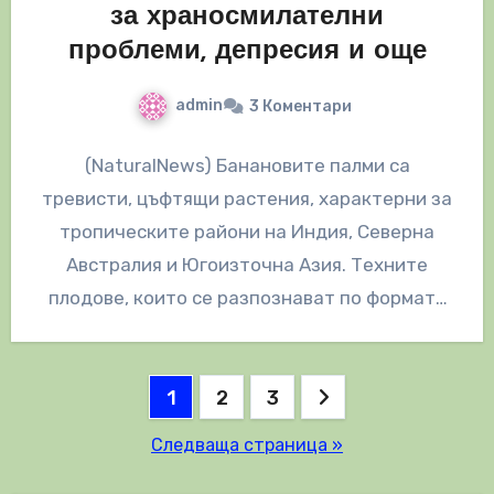
за храносмилателни
проблеми, депресия и още
admin
3 Коментари
(NaturalNews) Банановите палми са
тревисти, цъфтящи растения, характерни за
тропическите райони на Индия, Северна
Австралия и Югоизточна Азия. Техните
плодове, които се разпознават по формата
на полумесец, жълти кори и…
Разделяне
1
2
3
на
Следваща страница »
публикациите