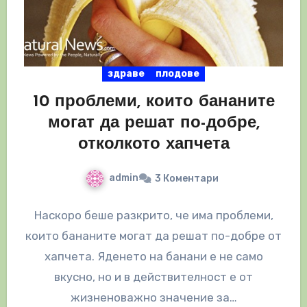
здраве
плодове
10 проблеми, които бананите
могат да решат по-добре,
отколкото хапчета
admin
3 Коментари
Наскоро беше разкрито, че има проблеми,
които бананите могат да решат по-добре от
хапчета. Яденето на банани е не само
вкусно, но и в действителност е от
жизненоважно значение за…