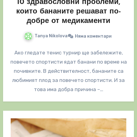
10 здравословни проблеми,
които бананите решават по-
добре от медикаменти
Tanya Nikolova
Няма коментари
Ако гледате тенис турнир ще забележите,
повечето спортисти ядат банани по време на
почивките. В действителност, бананите са
любимият плод за повечето спортисти. И за
това има добра причина –…