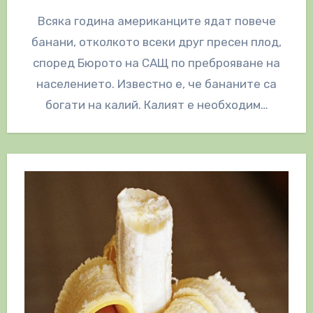
Всяка година американците ядат повече
банани, отколкото всеки друг пресен плод,
според Бюрото на САЩ по преброяване на
населението. Известно е, че бананите са
богати на калий. Калият е необходим…