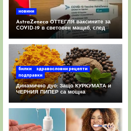
новини
AstraZeneca ОТТЕГЛЯ ваксините за
COVID-19 в световен мащаб, след
като призна, че те причиняват
КРЪВНИ съсиреци
билки
здравословни рецепти
подправки
Динамично дуо: Защо КУРКУМАТА и
ЧЕРНИЯ ПИПЕР са мощна
комбинация