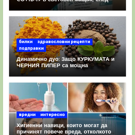
като призна, че те причиняват
КРЪВНИ съсиреци
билки
здравословни рецепти
подправки
Динамично дуо: Защо КУРКУМАТА и
ЧЕРНИЯ ПИПЕР са мощна
комбинация
вредни
интересно
Хигиенни навици, които могат да
причинят повече вреда, отколкото