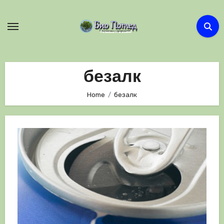
Skip
to
content
безалк
Home
безалк