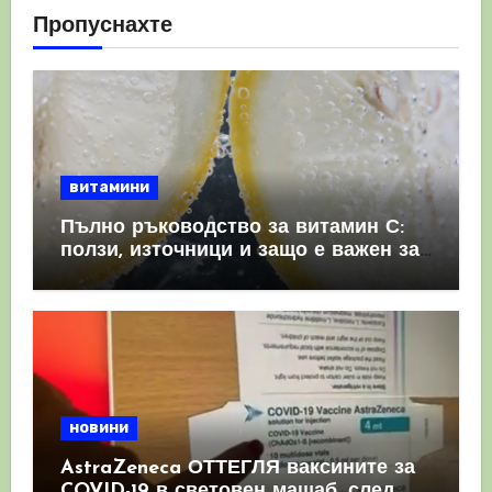
Пропуснахте
витамини
Пълно ръководство за витамин С:
ползи, източници и защо е важен за
имунната система
новини
AstraZeneca ОТТЕГЛЯ ваксините за
COVID-19 в световен мащаб, след