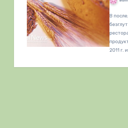
adm
В после
безглут
рестора
продукт
2011 г. 