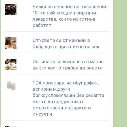
Билки за лечение на възпаление:
10-те най-мощни природни
лекарства, които наистина
работят
Отървете се от камъни в
бъбреците чрез пиене на сок
Истината за кокосовото масло:
факти които трябва да знаете
FDA признава, че ибупрофен,
аспирин и други
болкоуспокояващи без рецепта
могат да предизвикат
смъртоносни инфаркти и
инсулти