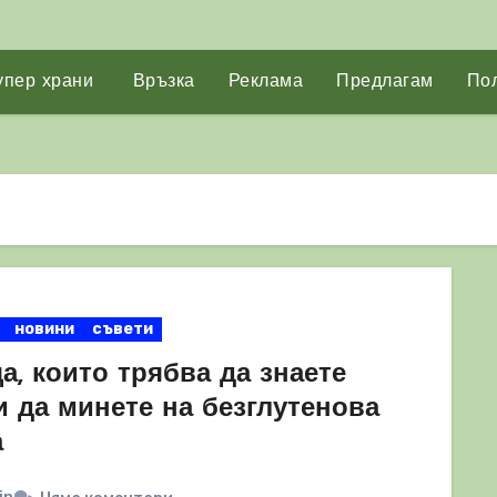
упер храни
Връзка
Реклама
Предлагам
Пол
новини
съвети
а, които трябва да знаете
и да минете на безглутенова
а