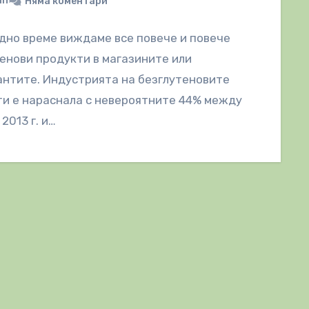
in
Няма коментари
дно време виждаме все повече и повече
енови продукти в магазините или
нтите. Индустрията на безглутеновите
и е нараснала с невероятните 44% между
и 2013 г. и…