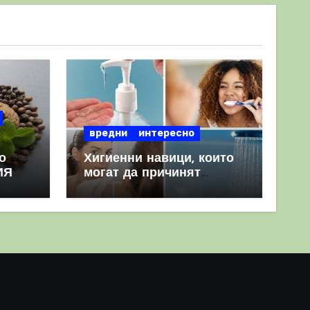
вредни
интересно
о
Хигиенни навици, които
ИЯ
могат да причинят
повече вреда, отколкото
полза