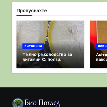
Пропуснахте
витамини
нови
Пълно ръководство за
Astr
витамин С: ползи,
вакс
източници и защо е
свет
важен за имунната
като 
система
прич
съси