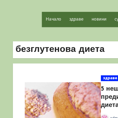
Начало
здраве
новини
с
безглутенова диета
здраве
5 нещ
пред
диет