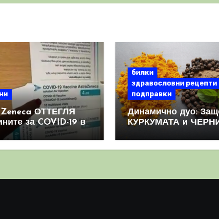
билки
здравословни рецепти
ни
подправки
aZeneca ОТТЕГЛЯ
Динамично дуо: Защ
ините за COVID-19 в
КУРКУМАТА и ЧЕРН
овен мащаб, след
ПИПЕР са мощна
призна, че те
комбинация
иняват КРЪВНИ
реци