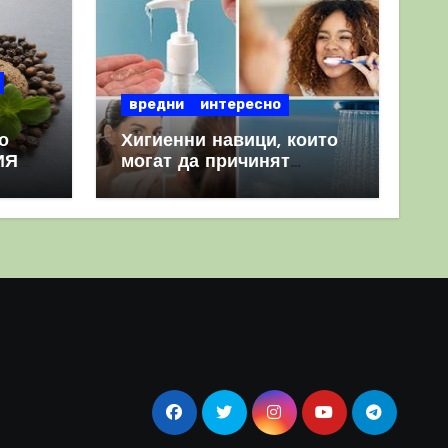
вредни
интересно
о
Хигиенни навици, които
ИЯ
могат да причинят
повече вреда, отколкото
полза