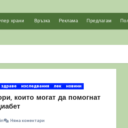
упер храни
Връзка
Реклама
Предлагам
Пол
здраве
изследвания
лек
новини
ри, които могат да помогнат
диабет
in
Няма коментари