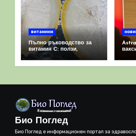
витамини
нови
Пълно ръководство за
Astr
витамин С: ползи,
вакс
източници и защо е
свет
важен за имунната
като 
система
прич
съси
Био Поглед
Био Поглед е информационен портал за здравосло