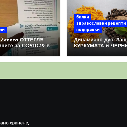
билки
здравословни рецепти
ни
подправки
aZeneca ОТТЕГЛЯ
Динамично дуо: Защ
ините за COVID-19 в
КУРКУМАТА и ЧЕРН
овен мащаб, след
ПИПЕР са мощна
призна, че те
комбинация
иняват КРЪВНИ
реци
вно хранене,