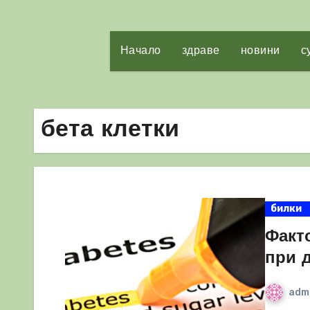
Начало
здраве
новини
с
бета клетки
билки
Факто
при 
adm