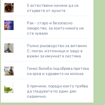
5 естествени начини да се
отървете от мухите
Рак - старо и безопасно
лекарство, за което никога не
сте чували
Пълно ръководство за витамин
С: ползи, източници и защо е
важен за имунната система
Гинко билоба подобрява притока
на кръв и здравето на мозъка
5 причини, поради които трябва
да гладувате по един ден
седмично