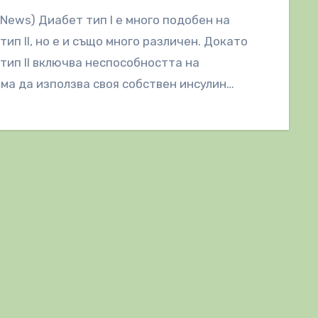
lNews) Диабет тип I е много подобен на
тип II, но е и също много различен. Докато
тип II включва неспособността на
ма да използва своя собствен инсулин…