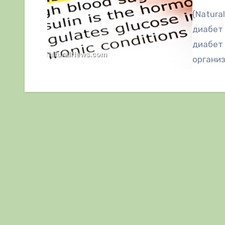
(Natura
диабет 
диабет 
организ