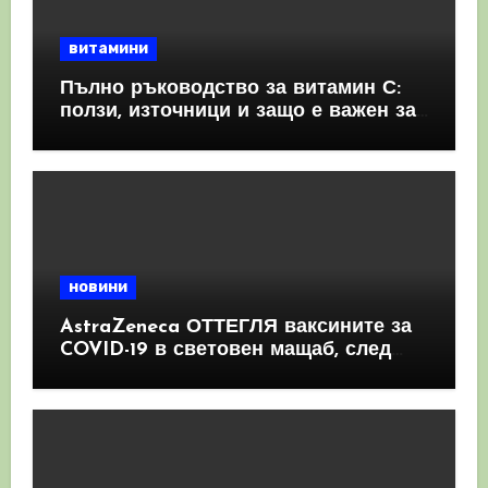
витамини
Пълно ръководство за витамин С:
ползи, източници и защо е важен за
имунната система
новини
AstraZeneca ОТТЕГЛЯ ваксините за
COVID-19 в световен мащаб, след
като призна, че те причиняват
КРЪВНИ съсиреци