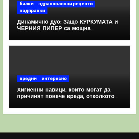
билки
здравословни рецепти
подправки
Динамично дуо: Защо КУРКУМАТА и
ЧЕРНИЯ ПИПЕР са мощна
комбинация
вредни
интересно
Хигиенни навици, които могат да
причинят повече вреда, отколкото
полза