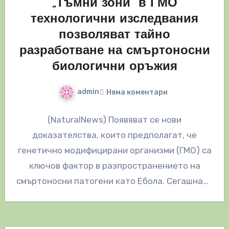
„Тъмни зони“ в ГМО
технологични изследвания
позволяват тайно
разработване на смъртоносни
биологични оръжия
admin
Няма коментари
(NaturalNews) Появяват се нови
доказателства, които предполагат, че
генетично модифицирани организми (ГМО) са
ключов фактор в разпространението на
смъртоносни патогени като Ебола. Сегашната
епидемия на Ебола изглежда е пряк продукт…