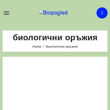
Skip
to
content
биологични оръжия
Home
биологични оръжия