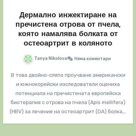
Дермално инжектиране на
пречистена отрова от пчела,
която намалява болката от
остеоартрит в коляното
Tanya Nikolova
Няма коментари
В това двойно-сляпо проучване американски
и южнокорейски изследователи оцениха
потенциала на пречистената европейска
биотерапия с отрова на пчела (Apis mellifera)
(HBV) за лечение на остеоартрит (ОА) болка в
коляното. Констатациите…