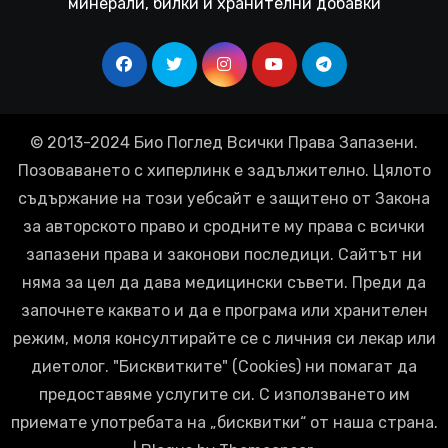
минерали, билки и хранителни добавки
© 2013-2024 Био Поглед Всички Права Запазени.
Позоваването с хиперлинк е задължително. Цялото
съдържание на този уебсайт е защитено от Закона
за авторското право и сродните му права с всички
запазени права и законови последици. Сайтът ни
няма за цел да дава медицински съвети. Преди да
започнете каквато и да е програма или хранителен
режим, моля консултирайте се с личния си лекар или
диетолог. "Бисквитките" (Cookies) ни помагат да
предоставяме услугите си. С използването им
приемате употребата на „бисквитки“ от наша страна.