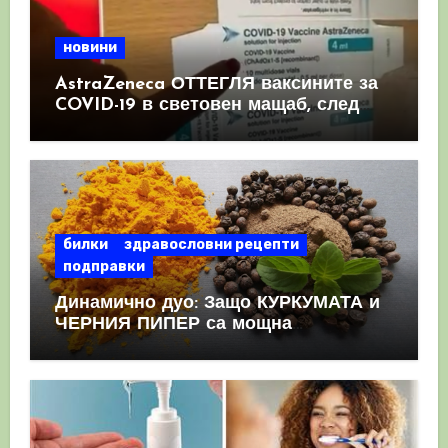
новини
AstraZeneca ОТТЕГЛЯ ваксините за
COVID-19 в световен мащаб, след
като призна, че те причиняват
КРЪВНИ съсиреци
билки
здравословни рецепти
подправки
Динамично дуо: Защо КУРКУМАТА и
ЧЕРНИЯ ПИПЕР са мощна
комбинация