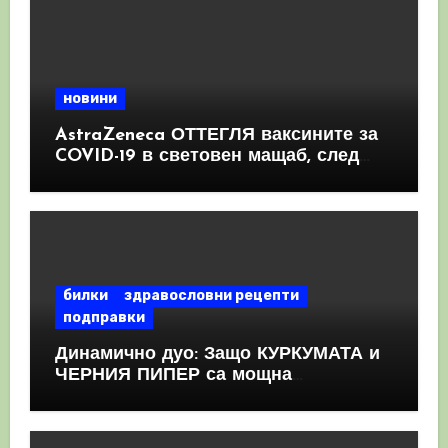
новини
AstraZeneca ОТТЕГЛЯ ваксините за
COVID-19 в световен мащаб, след
като призна, че те причиняват
КРЪВНИ съсиреци
билки
здравословни рецепти
подправки
Динамично дуо: Защо КУРКУМАТА и
ЧЕРНИЯ ПИПЕР са мощна
комбинация