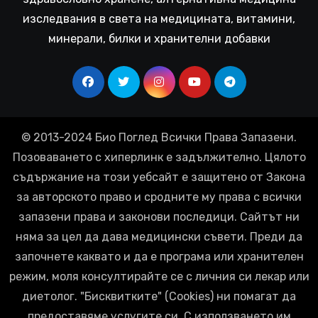
изследвания в света на медицината, витамини,
минерали, билки и хранителни добавки
© 2013-2024 Био Поглед Всички Права Запазени.
Позоваването с хиперлинк е задължително. Цялото
съдържание на този уебсайт е защитено от Закона
за авторското право и сродните му права с всички
запазени права и законови последици. Сайтът ни
няма за цел да дава медицински съвети. Преди да
започнете каквато и да е програма или хранителен
режим, моля консултирайте се с личния си лекар или
диетолог. "Бисквитките" (Cookies) ни помагат да
предоставяме услугите си. С използването им