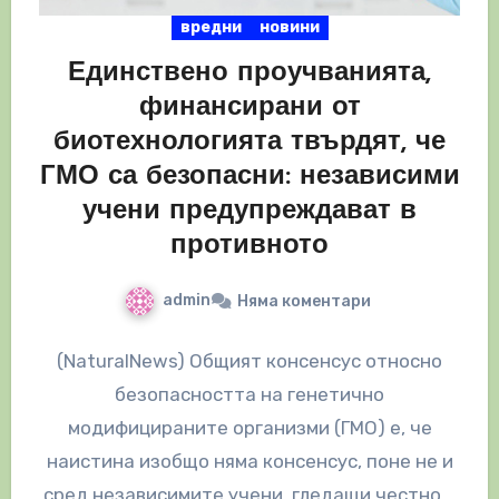
вредни
новини
Единствено проучванията,
финансирани от
биотехнологията твърдят, че
ГМО са безопасни: независими
учени предупреждават в
противното
admin
Няма коментари
(NaturalNews) Общият консенсус относно
безопасността на генетично
модифицираните организми (ГМО) е, че
наистина изобщо няма консенсус, поне не и
сред независимите учени, гледащи честно и