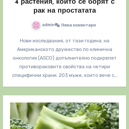
4 растения, които се борят с
рак на простатата
admin
Няма коментари
Нови изследвания, от тази година, на
Американското дружество по клинична
онкология (ASCO) допълнително подкрепят
противораковите свойства на четири
специфични храни. 203 мъже, които вече са
били диагностицирани с рак на…