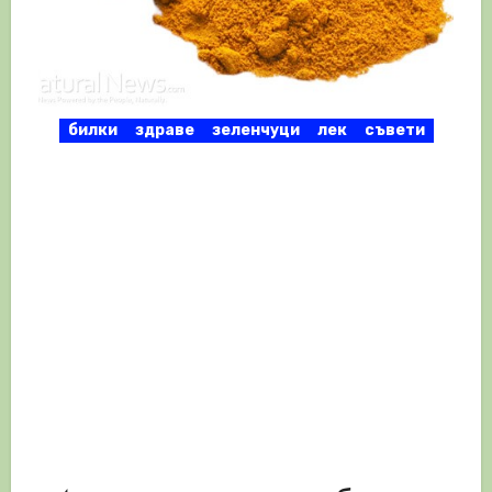
билки
здраве
зеленчуци
лек
съвети