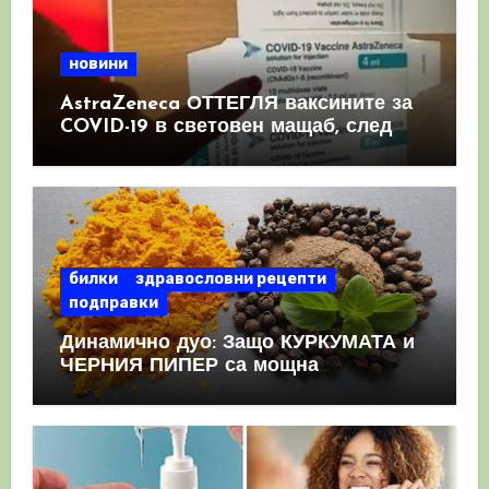
новини
AstraZeneca ОТТЕГЛЯ ваксините за
COVID-19 в световен мащаб, след
като призна, че те причиняват
КРЪВНИ съсиреци
билки
здравословни рецепти
подправки
Динамично дуо: Защо КУРКУМАТА и
ЧЕРНИЯ ПИПЕР са мощна
комбинация