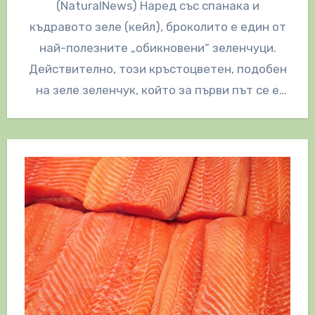
(NaturalNews) Наред със спанака и
къдравото зеле (кейл), броколито е един от
най-полезните „обикновени“ зеленчуци.
Действително, този кръстоцветен, подобен
на зеле зеленчук, който за първи път се е
отглеждал в…