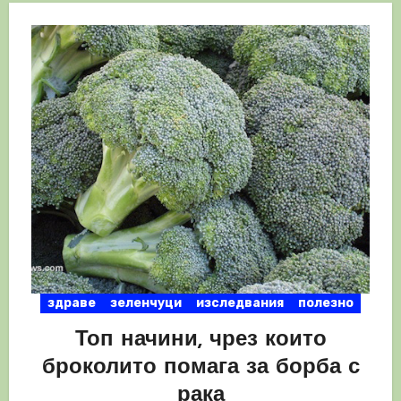
здраве
зеленчуци
изследвания
полезно
Топ начини, чрез които
броколито помага за борба с
рака