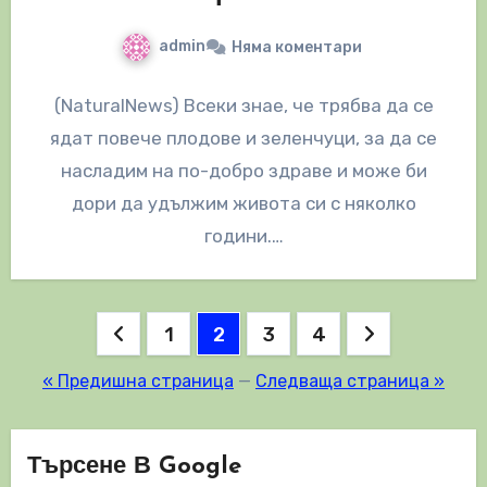
admin
Няма коментари
(NaturalNews) Всеки знае, че трябва да се
ядат повече плодове и зеленчуци, за да се
насладим на по-добро здраве и може би
дори да удължим живота си с няколко
години.…
Разделяне
1
2
3
4
на
« Предишна страница
—
Следваща страница »
публикациите
на
Търсене В Google