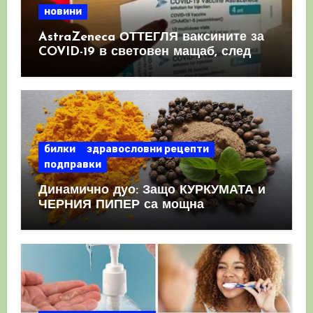
новини
AstraZeneca ОТТЕГЛЯ ваксините за
COVID-19 в световен мащаб, след
като призна, че те причиняват
КРЪВНИ съсиреци
билки
здравословни рецепти
подправки
Динамично дуо: Защо КУРКУМАТА и
ЧЕРНИЯ ПИПЕР са мощна
комбинация