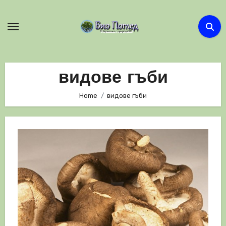
Skip
to
content
видове гъби
Home
видове гъби