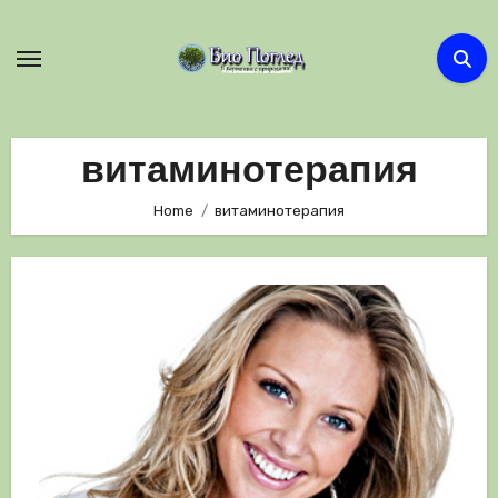
Skip
to
content
витаминотерапия
Home
витаминотерапия