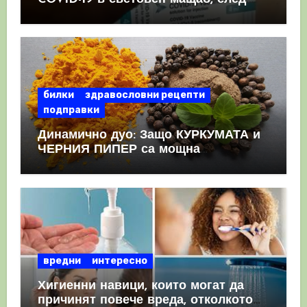
като призна, че те причиняват
КРЪВНИ съсиреци
билки
здравословни рецепти
подправки
Динамично дуо: Защо КУРКУМАТА и
ЧЕРНИЯ ПИПЕР са мощна
комбинация
вредни
интересно
Хигиенни навици, които могат да
причинят повече вреда, отколкото