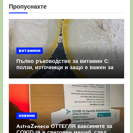
Пропуснахте
витамини
Пълно ръководство за витамин С:
ползи, източници и защо е важен за
имунната система
новини
AstraZeneca ОТТЕГЛЯ ваксините за
COVID-19 в световен мащаб, след