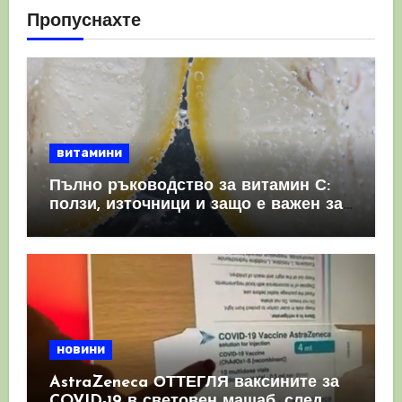
Пропуснахте
витамини
Пълно ръководство за витамин С:
ползи, източници и защо е важен за
имунната система
новини
AstraZeneca ОТТЕГЛЯ ваксините за
COVID-19 в световен мащаб, след