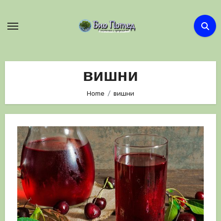
Skip
to
content
вишни
Home
вишни