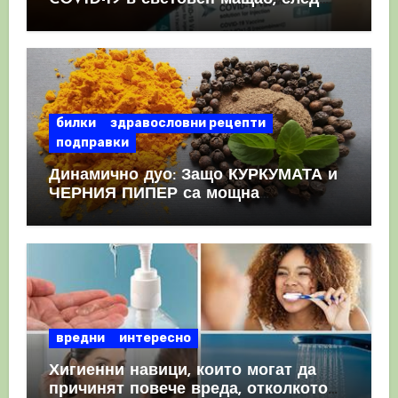
като призна, че те причиняват
КРЪВНИ съсиреци
билки
здравословни рецепти
подправки
Динамично дуо: Защо КУРКУМАТА и
ЧЕРНИЯ ПИПЕР са мощна
комбинация
вредни
интересно
Хигиенни навици, които могат да
причинят повече вреда, отколкото