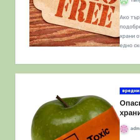
Tany
Ако тър
подобре
храни о
едно ск
вредни
Опас
хран
adm