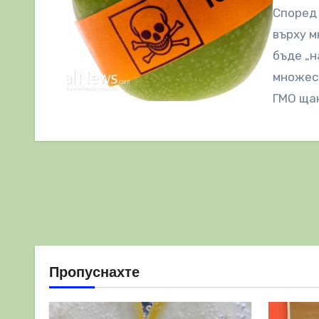
Според 
върху м
бъде „н
множест
ГМО ща
Пропуснахте