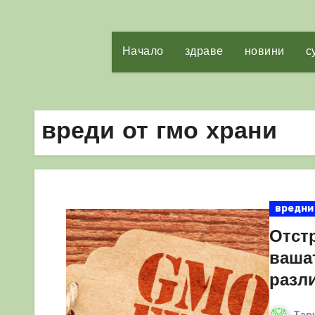
Начало
здраве
новини
с
вреди от гмо храни
вредни
Отст
ваша
разл