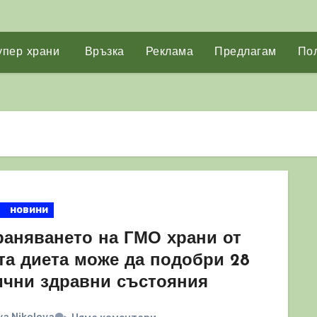
упер храни
Връзка
Реклама
Предлагам
Пол
новини
раняването на ГМО храни от
та диета може да подобри 28
ични здравни състояния