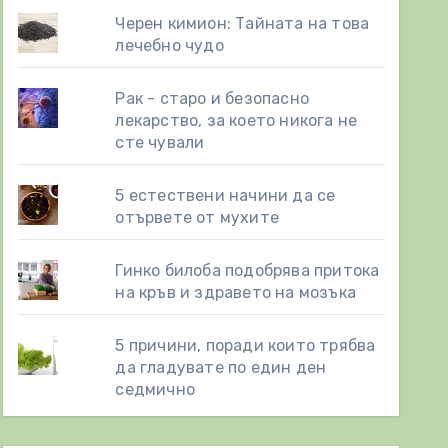
Черен кимион: Тайната на това
лечебно чудо
Рак - старо и безопасно
лекарство, за което никога не
сте чували
5 естествени начини да се
отървете от мухите
Гинко билоба подобрява притока
на кръв и здравето на мозъка
5 причини, поради които трябва
да гладувате по един ден
седмично