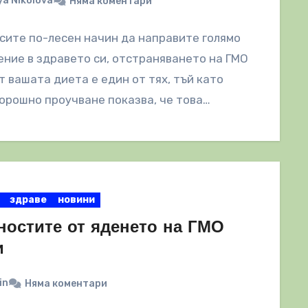
a Nikolova
Няма коментари
сите по-лесен начин да направите голямо
ние в здравето си, отстраняването на ГМО
т вашата диета е един от тях, тъй като
орошно проучване показва, че това…
здраве
новини
ностите от яденето на ГМО
и
in
Няма коментари