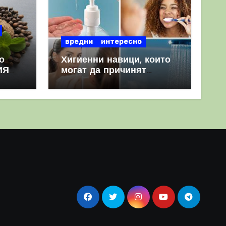
вредни
интересно
о
Хигиенни навици, които
ИЯ
могат да причинят
повече вреда, отколкото
полза