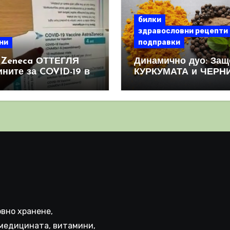
билки
здравословни рецепти
ни
подправки
aZeneca ОТТЕГЛЯ
Динамично дуо: Защ
ините за COVID-19 в
КУРКУМАТА и ЧЕРН
овен мащаб, след
ПИПЕР са мощна
призна, че те
комбинация
иняват КРЪВНИ
реци
вно хранене,
медицината, витамини,