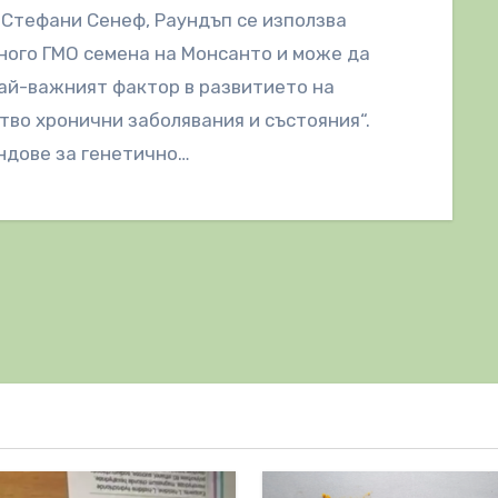
Стефани Сенеф, Раундъп се използва
ного ГМО семена на Монсанто и може да
ай-важният фактор в развитието на
во хронични заболявания и състояния“.
ндове за генетично…