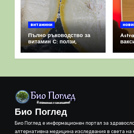
витамини
нови
Пълно ръководство за
Astr
витамин С: ползи,
вакс
източници и защо е
свет
важен за имунната
като 
система
прич
съси
Био Поглед
Био Поглед е информационен портал за здравосло
алтернативна медицина изследвания в света на 