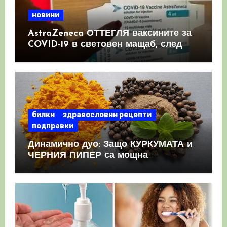
новини
AstraZeneca ОТТЕГЛЯ ваксините за
COVID-19 в световен мащаб, след
като призна, че те причиняват
КРЪВНИ съсиреци
билки
здравословни рецепти
подправки
Динамично дуо: Защо КУРКУМАТА и
ЧЕРНИЯ ПИПЕР са мощна
комбинация