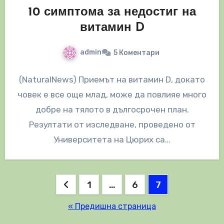
10 симптома за недостиг на
витамин D
admin
5 Коментари
(NaturalNews) Приемът на витамин D, докато
човек е все още млад, може да повлияе много
добре на тялото в дългосрочен план.
Резултати от изследване, проведено от
Университета на Цюрих са…
Разделяне
1
…
6
7
на
« Предишна страница