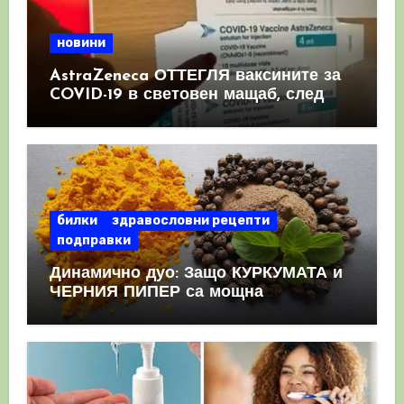
новини
AstraZeneca ОТТЕГЛЯ ваксините за
COVID-19 в световен мащаб, след
като призна, че те причиняват
КРЪВНИ съсиреци
билки
здравословни рецепти
подправки
Динамично дуо: Защо КУРКУМАТА и
ЧЕРНИЯ ПИПЕР са мощна
комбинация