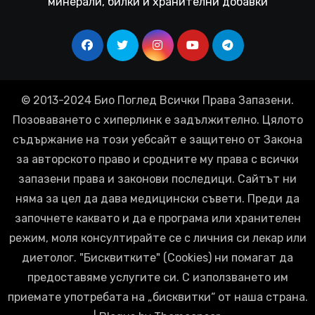
минерали, билки и хранителни добавки
© 2013-2024 Био Поглед Всички Права Запазени.
Позоваването с хиперлинк е задължително. Цялото
съдържание на този уебсайт е защитено от Закона
за авторското право и сродните му права с всички
запазени права и законови последици. Сайтът ни
няма за цел да дава медицински съвети. Преди да
започнете каквато и да е програма или хранителен
режим, моля консултирайте се с личния си лекар или
диетолог. "Бисквитките" (Cookies) ни помагат да
предоставяме услугите си. С използването им
приемате употребата на „бисквитки“ от наша страна.