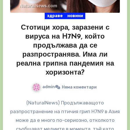
здраве
новини
Стотици хора, заразени с
вируса на H7N9, който
продължава да се
разпространява. Има ли
реална грипна пандемия на
хоризонта?
admin
Няма коментари
(NaturalNews) Продължаващото
разпространение на птичия грип H7N9 в Азия
може да е много по-сериозно, отколкото
съобщават медиите в момента, тъй като