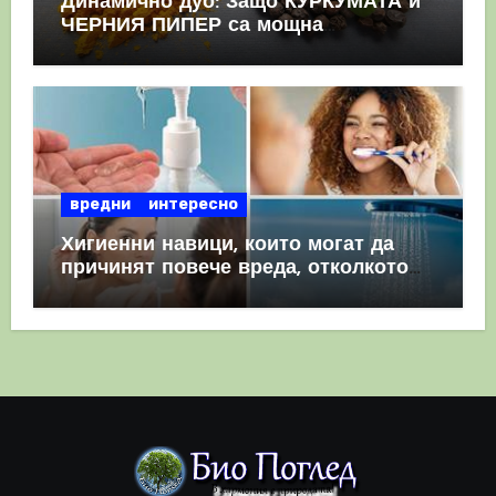
Динамично дуо: Защо КУРКУМАТА и
ЧЕРНИЯ ПИПЕР са мощна
комбинация
вредни
интересно
Хигиенни навици, които могат да
причинят повече вреда, отколкото
полза