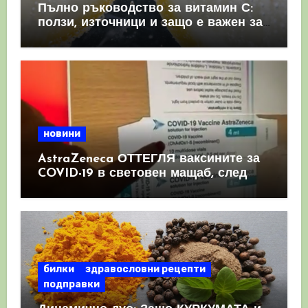
Пълно ръководство за витамин С:
ползи, източници и защо е важен за
имунната система
новини
AstraZeneca ОТТЕГЛЯ ваксините за
COVID-19 в световен мащаб, след
като призна, че те причиняват
КРЪВНИ съсиреци
билки
здравословни рецепти
подправки