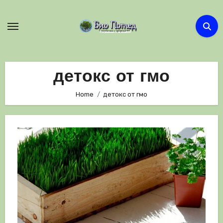
Skip
to
content
детокс от гмо
Home
детокс от гмо