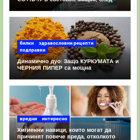
като призна, че те причиняват
КРЪВНИ съсиреци
билки
здравословни рецепти
подправки
Динамично дуо: Защо КУРКУМАТА и
ЧЕРНИЯ ПИПЕР са мощна
комбинация
вредни
интересно
Хигиенни навици, които могат да
причинят повече вреда, отколкото