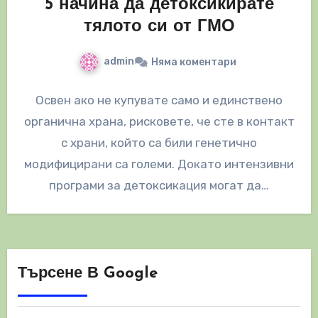
5 начина да детоксикирате
тялото си от ГМО
admin
Няма коментари
Освен ако не купувате само и единствено
органична храна, рисковете, че сте в контакт
с храни, който са били генетично
модифицирани са големи. Докато интензивни
програми за детоксикация могат да…
Търсене В Google