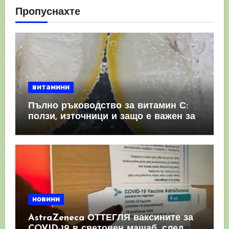
Пропуснахте
витамини
Пълно ръководство за витамин С:
ползи, източници и защо е важен за
имунната система
новини
AstraZeneca ОТТЕГЛЯ ваксините за
COVID-19 в световен мащаб, след