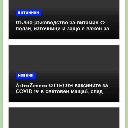
витамини
Пълно ръководство за витамин С:
ползи, източници и защо е важен за
имунната система
новини
AstraZeneca ОТТЕГЛЯ ваксините за
COVID-19 в световен мащаб, след
като призна, че те причиняват
КРЪВНИ съсиреци