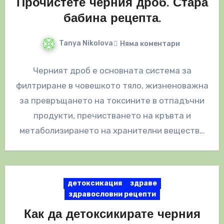
Прочистете черния дроб. Стара
бабина рецепта.
Tanya Nikolova
Няма коментари
Черният дроб е основната система за
филтриране в човешкото тяло, жизненоважна
за превръщането на токсините в отпадъчни
продукти, пречистването на кръвта и
метаболизирането на хранителни вещества
за производството на важни…
детоксикация
здраве
здравословни рецепти
Как да детоксикирате черния