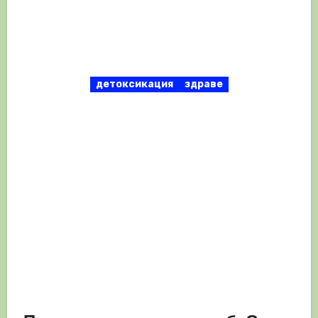
детоксикация
здраве