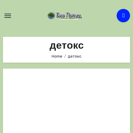
Skip
to
content
детокс
Home
детокс