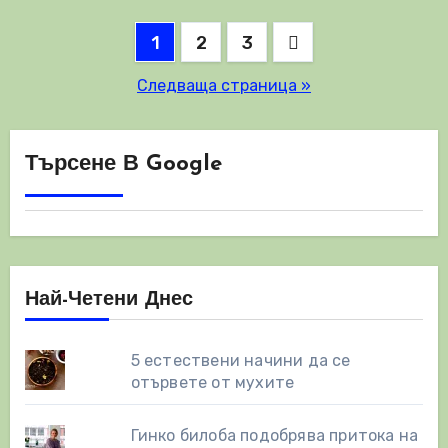
Разделяне
1
2
3
на
Следваща страница »
публикациите
на
Търсене В Google
страници
Най-Четени Днес
5 естествени начини да се
отървете от мухите
Гинко билоба подобрява притока на