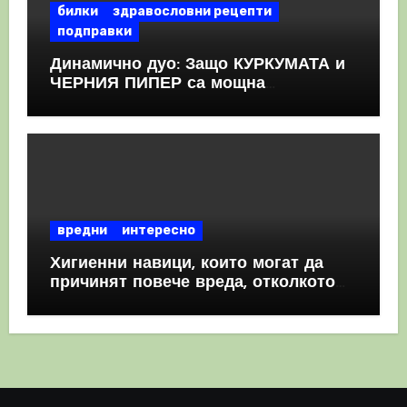
билки
здравословни рецепти
подправки
Динамично дуо: Защо КУРКУМАТА и
ЧЕРНИЯ ПИПЕР са мощна
комбинация
вредни
интересно
Хигиенни навици, които могат да
причинят повече вреда, отколкото
полза