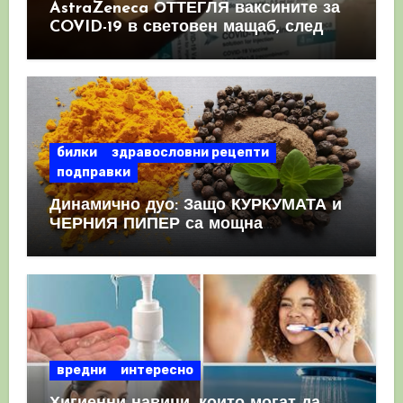
AstraZeneca ОТТЕГЛЯ ваксините за
COVID-19 в световен мащаб, след
като призна, че те причиняват
КРЪВНИ съсиреци
билки
здравословни рецепти
подправки
Динамично дуо: Защо КУРКУМАТА и
ЧЕРНИЯ ПИПЕР са мощна
комбинация
вредни
интересно