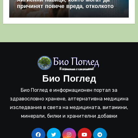
Хигиенни навици, които могат да
причинят повече вреда, отколкото
полза
Био Поглед
Био Поглед е информационен портал за
здравословно хранене, алтернативна медицина
изследвания в света на медицината, витамини,
минерали, билки и хранителни добавки