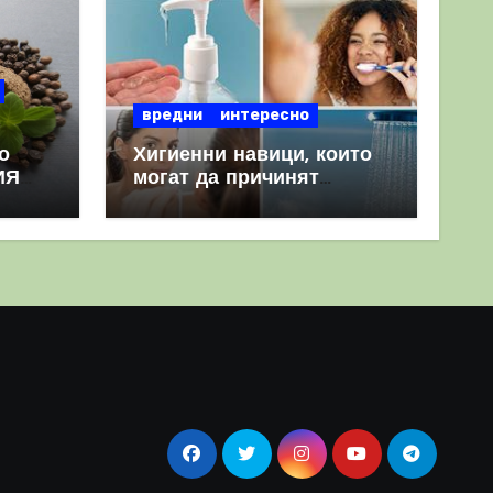
вредни
интересно
о
Хигиенни навици, които
ИЯ
могат да причинят
повече вреда, отколкото
полза