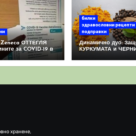
билки
здравословни рецепти
ни
подправки
aZeneca ОТТЕГЛЯ
Динамично дуо: Защ
ините за COVID-19 в
КУРКУМАТА и ЧЕРН
овен мащаб, след
ПИПЕР са мощна
призна, че те
комбинация
иняват КРЪВНИ
реци
вно хранене,