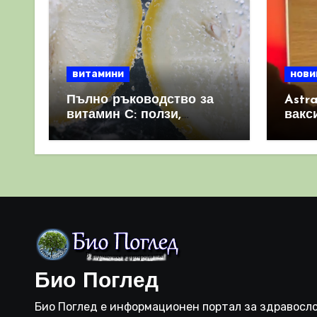
витамини
нови
Пълно ръководство за
Astr
витамин С: ползи,
вакс
източници и защо е
свет
важен за имунната
като 
система
прич
съси
Био Поглед
Био Поглед е информационен портал за здравосло