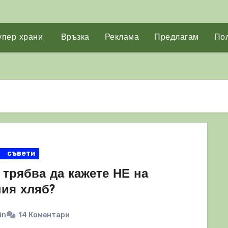
упер храни
Връзка
Реклама
Предлагам
Пол
съвети
 трябва да кажете НЕ на
ния хляб?
in
14 Коментари