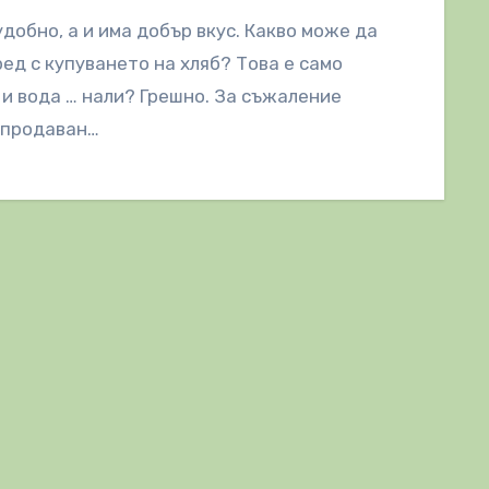
удобно, а и има добър вкус. Какво може да
ред с купуването на хляб? Това е само
и вода … нали? Грешно. За съжаление
 продаван…