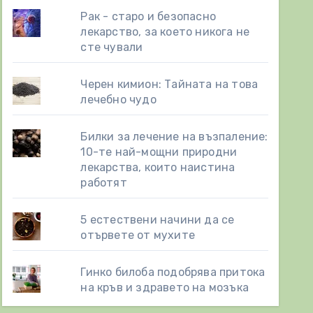
Рак - старо и безопасно
лекарство, за което никога не
сте чували
Черен кимион: Тайната на това
лечебно чудо
Билки за лечение на възпаление:
10-те най-мощни природни
лекарства, които наистина
работят
5 естествени начини да се
отървете от мухите
Гинко билоба подобрява притока
на кръв и здравето на мозъка