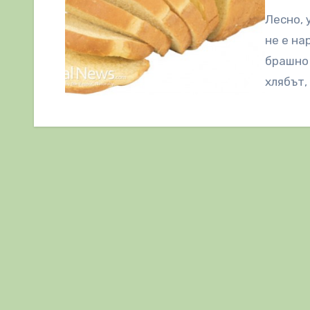
Лесно, 
не е на
брашно 
хлябът,