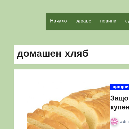
Начало
здраве
новини
с
домашен хляб
вредни
Защо
купе
adm