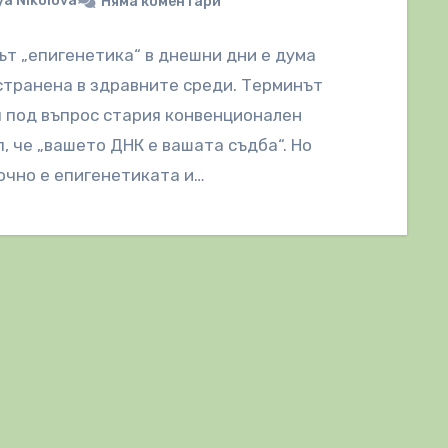
a Nikolova
Няма коментари
т „епигенетика“ в днешни дни е дума
транена в здравните среди. Терминът
 под въпрос стария конвенционален
, че „вашето ДНК е вашата съдба“. Но
очно е епигенетиката и…