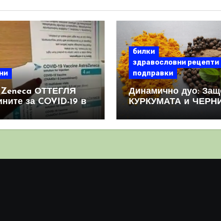
билки
здравословни рецепти
ни
подправки
aZeneca ОТТЕГЛЯ
Динамично дуо: Защ
ините за COVID-19 в
КУРКУМАТА и ЧЕРН
овен мащаб, след
ПИПЕР са мощна
призна, че те
комбинация
иняват КРЪВНИ
реци