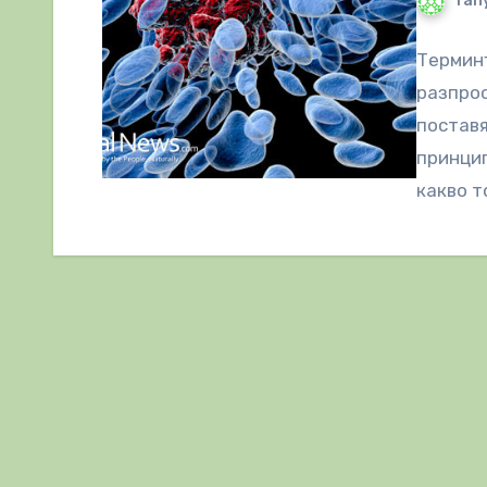
Tany
Терминъ
разпрос
поставя
принцип
какво т