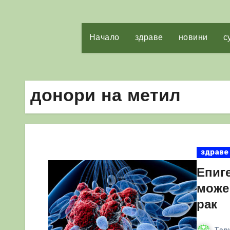
Начало
здраве
новини
с
донори на метил
здраве
Епиге
може
рак