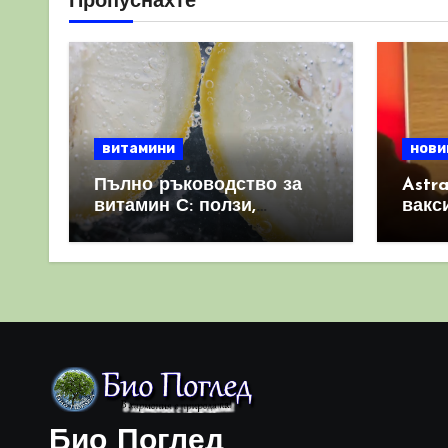
Пропуснахте
витамини
нови
Пълно ръководство за
Astr
витамин С: ползи,
вакс
източници и защо е
свет
важен за имунната
като 
система
прич
съси
Био Поглед