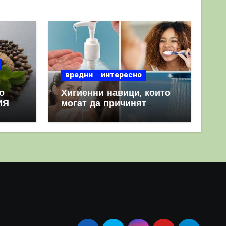
вредни
интересно
о
Хигиенни навици, които
ИЯ
могат да причинят
повече вреда, отколкото
полза